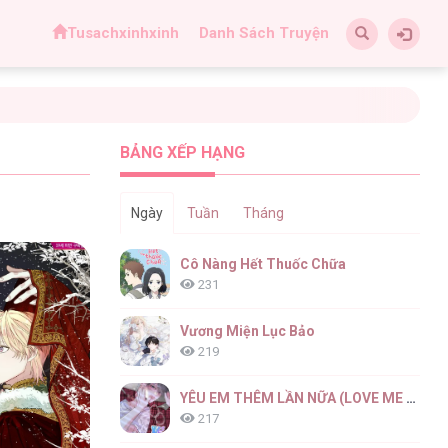
Tusachxinhxinh
Danh Sách Truyện
BẢNG XẾP HẠNG
Ngày
Tuần
Tháng
Cô Nàng Hết Thuốc Chữa
231
Vương Miện Lục Bảo
219
YÊU EM THÊM LẦN NỮA (LOVE ME AGAIN)
217