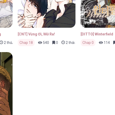
g
[CNT] Vừng Ơi, Mở Ra!
[DITTO] Winterfield
2 tháng trước
Chap 18
540
0
2 tháng trước
Chap 0
114