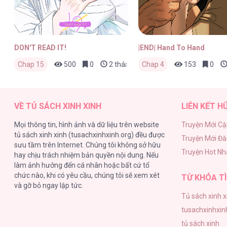
DON'T READ IT!
|END| Hand To Hand
Chap 15
500
0
2 tháng trước
Chap 4
153
0
VỀ TỦ SÁCH XINH XINH
LIÊN KẾT H
Mọi thông tin, hình ảnh và dữ liệu trên website
Truyện Mới Cậ
tủ sách xinh xinh (tusachxinhxinh.org) đều được
Truyện Mới Đ
sưu tầm trên Internet. Chúng tôi không sở hữu
Truyện Hot Nh
hay chịu trách nhiệm bản quyền nội dung. Nếu
làm ảnh hưởng đến cá nhân hoặc bất cứ tổ
chức nào, khi có yêu cầu, chúng tôi sẽ xem xét
TỪ KHÓA TÌ
và gỡ bỏ ngay lập tức.
Tủ sách xinh x
tusachxinhxin
tủ sách xinh