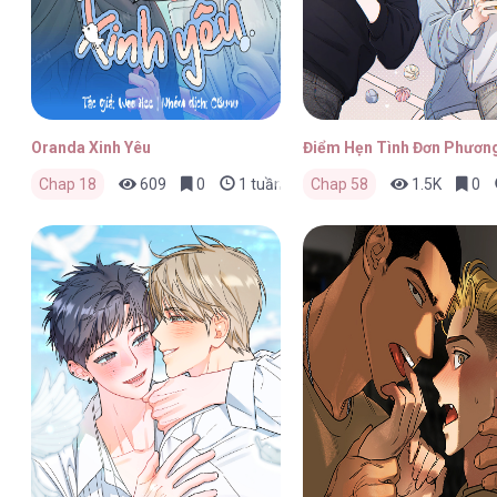
Oranda Xinh Yêu
Điểm Hẹn Tình Đơn Phươn
Chap 18
609
0
1 tuần trước
Chap 58
1.5K
0