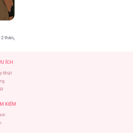
2 tháng trước
ỮU ÍCH
p Nhật
ăng
ất
M KIẾM
inh
h