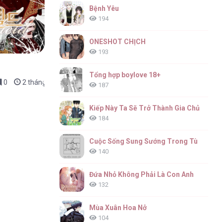
Bệnh Yêu
194
ONESHOT CHỊCH
193
Tổng hợp boylove 18+
0
2 tháng trước
187
Kiếp Này Ta Sẽ Trở Thành Gia Chủ
184
Cuộc Sống Sung Sướng Trong Tù
140
Đứa Nhỏ Không Phải Là Con Anh
132
Mùa Xuân Hoa Nở
104