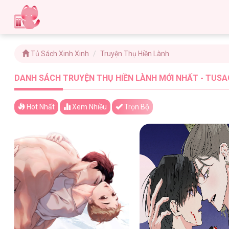
Tủ Sách Xinh Xinh
Truyện Thụ Hiền Lành
DANH SÁCH TRUYỆN THỤ HIỀN LÀNH MỚI NHẤT - TUSA
Hot Nhất
Xem
Nhiều
Trọn Bộ