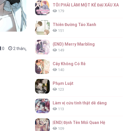
TÔI PHẢI LÀM MỘT KẺ ĐẠI XẤU XA
179
Thiên Đường Táo Xanh
151
(END) Merry Marbling
0
2 tháng trước
149
Cây Không Có Rễ
140
Phạm Luật
123
Làm vị cứu tinh thật dễ dàng
113
|END| Định Tên Mối Quan Hệ
109