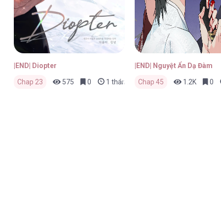
|END| Diopter
|END| Nguyệt Ẩn Dạ Đàm
Chap 23
575
0
1 tháng trước
Chap 45
1.2K
0