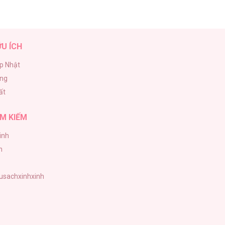
ỮU ÍCH
p Nhật
ăng
ất
M KIẾM
inh
h
tusachxinhxinh