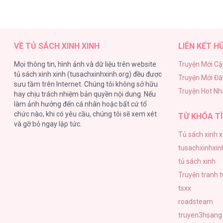
VỀ TỦ SÁCH XINH XINH
LIÊN KẾT H
Mọi thông tin, hình ảnh và dữ liệu trên website
Truyện Mới Cậ
tủ sách xinh xinh (tusachxinhxinh.org) đều được
Truyện Mới Đ
sưu tầm trên Internet. Chúng tôi không sở hữu
Truyện Hot Nh
hay chịu trách nhiệm bản quyền nội dung. Nếu
làm ảnh hưởng đến cá nhân hoặc bất cứ tổ
chức nào, khi có yêu cầu, chúng tôi sẽ xem xét
TỪ KHÓA TÌ
và gỡ bỏ ngay lập tức.
Tủ sách xinh x
tusachxinhxin
tủ sách xinh
Truyện tranh 
tsxx
roadsteam
truyen3hsang