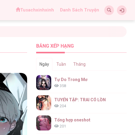
Tusachxinhxinh
Danh Sách Truyện
BẢNG XẾP HẠNG
Ngày
Tuần
Tháng
Tự Do Trong Mơ
358
TUYỂN TẬP: TRAI CÓ LỒN
204
Tổng hợp oneshot
201