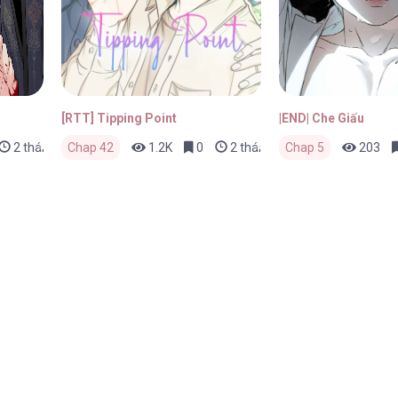
[RTT] Tipping Point
|END| Che Giấu
2 tháng trước
Chap 42
1.2K
0
2 tháng trước
Chap 5
203