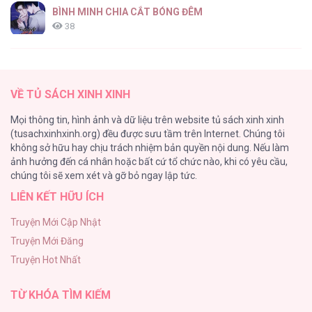
BÌNH MINH CHIA CẮT BÓNG ĐÊM
38
Thung Lũng Hẹp
27
VỀ TỦ SÁCH XINH XINH
Nuôi Vị Hôn Phu Bằng Tiền Bạc
Mọi thông tin, hình ảnh và dữ liệu trên website tủ sách xinh xinh
26
(tusachxinhxinh.org) đều được sưu tầm trên Internet. Chúng tôi
không sở hữu hay chịu trách nhiệm bản quyền nội dung. Nếu làm
Rổn Nước Lì
ảnh hưởng đến cá nhân hoặc bất cứ tổ chức nào, khi có yêu cầu,
26
chúng tôi sẽ xem xét và gỡ bỏ ngay lập tức.
LIÊN KẾT HỮU ÍCH
Tuyển Tập Manhwa Côn Trùng
26
Truyện Mới Cập Nhật
Truyện Mới Đăng
Phạm Luật
Truyện Hot Nhất
25
TỪ KHÓA TÌM KIẾM