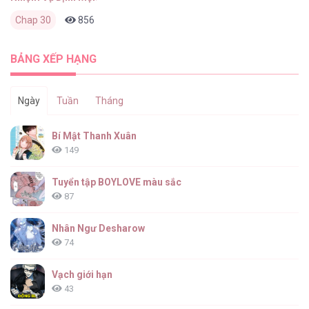
Chap 30
856
0
2 tháng trước
BẢNG XẾP HẠNG
Ngày
Tuần
Tháng
Bí Mật Thanh Xuân
149
Tuyển tập BOYLOVE màu sắc
87
Nhân Ngư Desharow
74
Vạch giới hạn
43