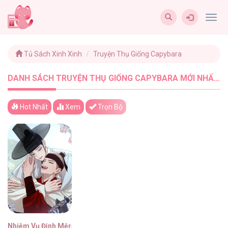
Togg
navig
Tủ Sách Xinh Xinh
Truyện Thụ Giống Capybara
DANH SÁCH TRUYỆN THỤ GIỐNG CAPYBARA MỚI NHẤT - TUSACHXINHXINH (1)
Hot Nhất
Xem
Trọn Bộ
Nhiệm Vụ Định Mệnh