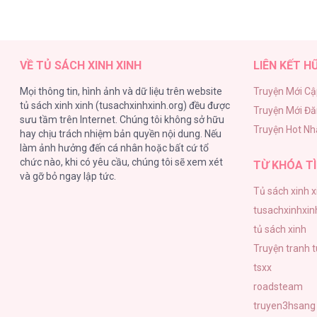
VỀ TỦ SÁCH XINH XINH
LIÊN KẾT H
Mọi thông tin, hình ảnh và dữ liệu trên website
Truyện Mới Cậ
tủ sách xinh xinh (tusachxinhxinh.org) đều được
Truyện Mới Đ
sưu tầm trên Internet. Chúng tôi không sở hữu
Truyện Hot Nh
hay chịu trách nhiệm bản quyền nội dung. Nếu
làm ảnh hưởng đến cá nhân hoặc bất cứ tổ
chức nào, khi có yêu cầu, chúng tôi sẽ xem xét
TỪ KHÓA TÌ
và gỡ bỏ ngay lập tức.
Tủ sách xinh x
tusachxinhxin
tủ sách xinh
Truyện tranh 
tsxx
roadsteam
truyen3hsang