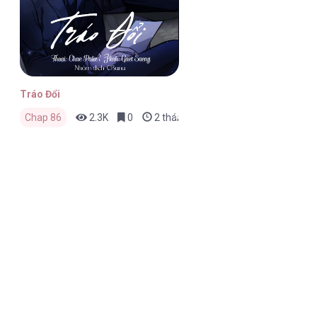
Tráo Đổi
Chap 86
2.3K
0
2 tháng trước