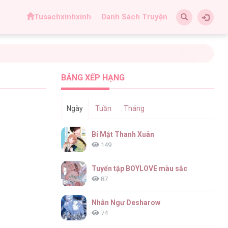
Tusachxinhxinh
Danh Sách Truyện
BẢNG XẾP HẠNG
Ngày
Tuần
Tháng
Bí Mật Thanh Xuân
149
Tuyển tập BOYLOVE màu sắc
87
Nhân Ngư Desharow
74