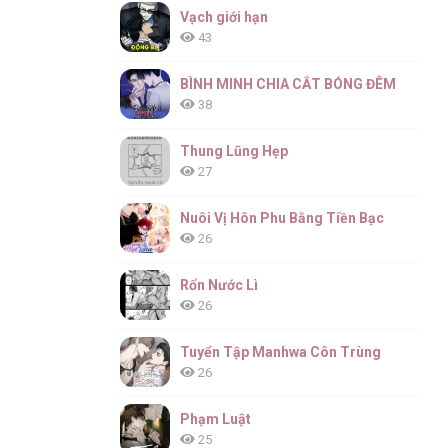
Vạch giới hạn
43
BÌNH MINH CHIA CẮT BÓNG ĐÊM
38
Thung Lũng Hẹp
27
Nuôi Vị Hôn Phu Bằng Tiền Bạc
26
Rổn Nước Lì
26
Tuyển Tập Manhwa Côn Trùng
26
Phạm Luật
25