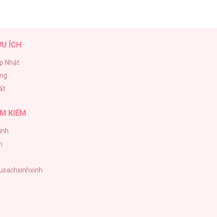
ỮU ÍCH
p Nhật
ăng
ất
M KIẾM
inh
h
tusachxinhxinh