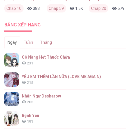
Chap 10
383
0
Chap 59
1 tháng trước
1.5K
0
Chap 20
2 tháng trước
579
BẢNG XẾP HẠNG
Ngày
Tuần
Tháng
Cô Nàng Hết Thuốc Chữa
231
YÊU EM THÊM LẦN NỮA (LOVE ME AGAIN)
215
Nhân Ngư Desharow
205
Bệnh Yêu
191