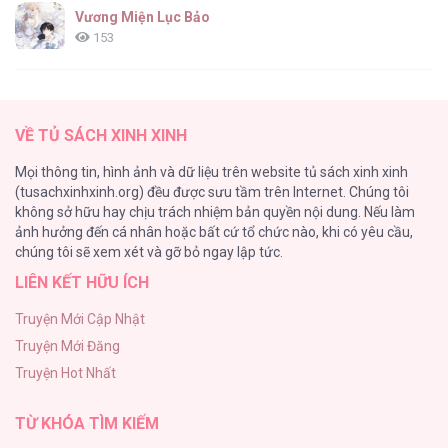
Vương Miện Lục Bảo
153
Cuộc Sống Sung Sướng Trong Tù
139
VỀ TỦ SÁCH XINH XINH
Đứa Nhỏ Không Phải Là Con Anh
Mọi thông tin, hình ảnh và dữ liệu trên website tủ sách xinh xinh
132
(tusachxinhxinh.org) đều được sưu tầm trên Internet. Chúng tôi
không sở hữu hay chịu trách nhiệm bản quyền nội dung. Nếu làm
ONESHOT CHỊCH
ảnh hưởng đến cá nhân hoặc bất cứ tổ chức nào, khi có yêu cầu,
118
chúng tôi sẽ xem xét và gỡ bỏ ngay lập tức.
LIÊN KẾT HỮU ÍCH
Kiếp Này Ta Sẽ Trở Thành Gia Chủ
118
Truyện Mới Cập Nhật
Truyện Mới Đăng
Mùa Xuân Hoa Nở
Truyện Hot Nhất
103
TỪ KHÓA TÌM KIẾM