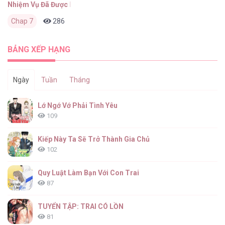
Nhiệm Vụ Đã Được Hoàn Thành Rồi Mà?
Chap 7
286
0
2 tháng trước
BẢNG XẾP HẠNG
Ngày
Tuần
Tháng
Lớ Ngớ Vớ Phải Tình Yêu
109
Kiếp Này Ta Sẽ Trở Thành Gia Chủ
102
Quy Luật Làm Bạn Với Con Trai
87
TUYỂN TẬP: TRAI CÓ LỒN
81