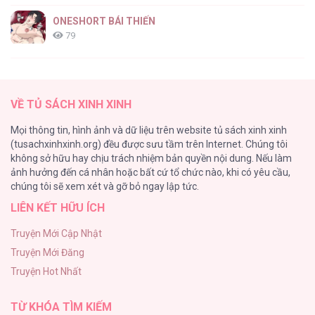
ONESHORT BÁI THIẾN
79
Tổng hợp boylove 18+
75
VỀ TỦ SÁCH XINH XINH
TUYỂN TẬP MANHWA BÍ MẬT CƠ THỂ
Mọi thông tin, hình ảnh và dữ liệu trên website tủ sách xinh xinh
72
(tusachxinhxinh.org) đều được sưu tầm trên Internet. Chúng tôi
không sở hữu hay chịu trách nhiệm bản quyền nội dung. Nếu làm
Hầu Nữ Bị Nguyền Rủa Trong Lâu Đài Của Công Tước
ảnh hưởng đến cá nhân hoặc bất cứ tổ chức nào, khi có yêu cầu,
68
chúng tôi sẽ xem xét và gỡ bỏ ngay lập tức.
LIÊN KẾT HỮU ÍCH
CẨN THẬN TRĂNG TRÒN THÁNG 3 ĐẤY
51
Truyện Mới Cập Nhật
Truyện Mới Đăng
Tuyển Tập Manhwa Ngắn Bạo Dăm
Truyện Hot Nhất
49
TỪ KHÓA TÌM KIẾM