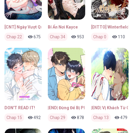
[CNT] Ngày Vượt Qua Ranh Giới
Bí Ẩn Nơi Kayce
[DITTO] Winterfield
Chap 22
675
0
Chap 34
2 tháng trước
953
0
Chap 0
2 tháng trước
110
DON'T READ IT!
|END| Đừng Để Bị Phát Hiện!!
|END| Vị Khách Từ Că
Chap 15
492
0
Chap 29
2 tháng trước
878
0
Chap 13
2 tháng trước
479