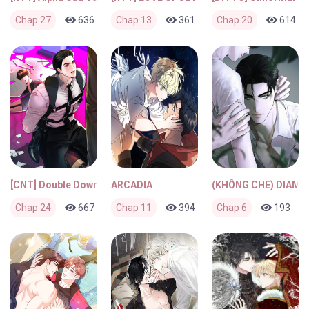
Chap 27
636
0
Chap 13
3 ngày trước
361
1
Chap 20
1 tuần trước
614
[CNT] Double Down
ARCADIA
(KHÔNG CHE) DIAM
Chap 24
667
0
Chap 11
4 tuần trước
394
0
Chap 6
4 tuần trước
193