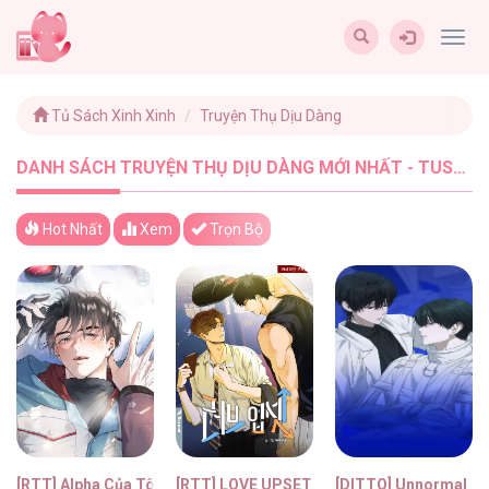
Togg
navig
Tủ Sách Xinh Xinh
Truyện Thụ Dịu Dàng
DANH SÁCH TRUYỆN THỤ DỊU DÀNG MỚI NHẤT - TUSACHXINHXINH (16)
Hot Nhất
Xem
Trọn Bộ
[RTT] Alpha Của Tôi
[RTT] LOVE UPSET
[DITTO] Unnormal