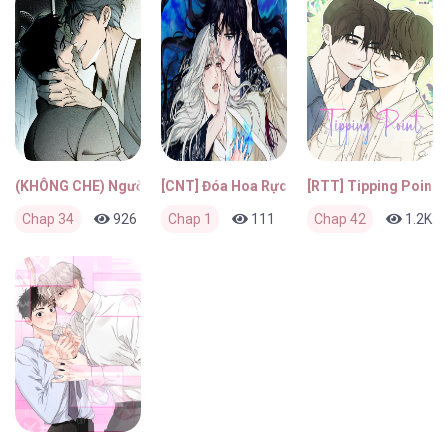
(KHÔNG CHE) Người Chồng Hiến Tế
[CNT] Đóa Hoa Rực Lửa
[RTT] Tipping Point
Chap 34
926
0
Chap 1
2 tháng trước
111
0
Chap 42
2 tháng trước
1.2K