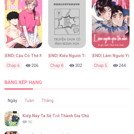
|END| Cậu Có Thể Ngừng Thích Tôi Được Không?!
|END| Kiểu Người Tôi Ghét Chính Là Cậu
|END| Làm Người Yêu 
Chap 6
206
0
Chap 8
2 tháng trước
302
0
Chap 5
2 tháng trước
244
BẢNG XẾP HẠNG
Ngày
Tuần
Tháng
Kiếp Này Ta Sẽ Trở Thành Gia Chủ
90