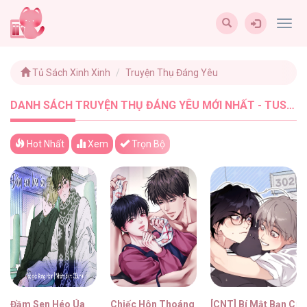
Togg
navig
Tủ Sách Xinh Xinh
Truyện Thụ Đáng Yêu
DANH SÁCH TRUYỆN THỤ ĐÁNG YÊU MỚI NHẤT - TUSACHXINHXINH (15)
Hot Nhất
Xem
Trọn Bộ
Đầm Sen Héo Úa
Chiếc Hôn Thoáng Qua
[CNT] Bí Mật Bạn Cù