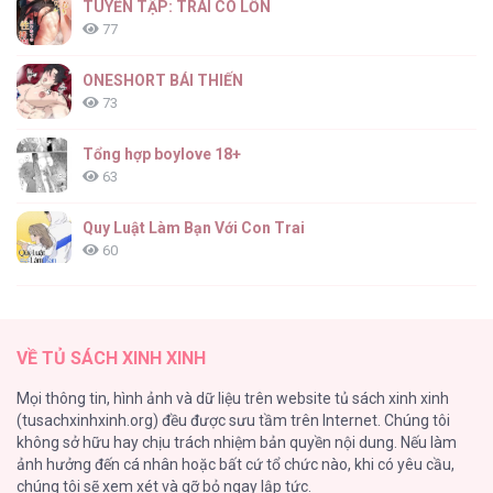
TUYỂN TẬP: TRAI CÓ LỒN
77
ONESHORT BÁI THIẾN
73
Tổng hợp boylove 18+
63
Quy Luật Làm Bạn Với Con Trai
60
Fan cuồng Boylove bị triệu hồi tới một thế giới lạ
57
VỀ TỦ SÁCH XINH XINH
Lớ Ngớ Vớ Phải Tình Yêu
Mọi thông tin, hình ảnh và dữ liệu trên website tủ sách xinh xinh
50
(tusachxinhxinh.org) đều được sưu tầm trên Internet. Chúng tôi
không sở hữu hay chịu trách nhiệm bản quyền nội dung. Nếu làm
Tuyển Tập Manhwa Ngắn Bạo Dăm
ảnh hưởng đến cá nhân hoặc bất cứ tổ chức nào, khi có yêu cầu,
44
chúng tôi sẽ xem xét và gỡ bỏ ngay lập tức.