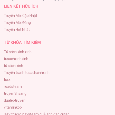
LIÊN KẾT HỮU ÍCH
CẨN THẬN TRĂNG TRÒN THÁNG 3 ĐẤY
43
Truyện Mới Cập Nhật
Truyện Mới Đăng
Con Tim Rung Động
Truyện Hot Nhất
41
TỪ KHÓA TÌM KIẾM
Tủ sách xinh xinh
tusachxinhxinh
tủ sách xinh
Truyện tranh tusachxinhxinh
tsxx
roadsteam
truyen3hsang
dualeotruyen
vitaminkoo
lazy truyện
navyteam
quả anh đào cuteo