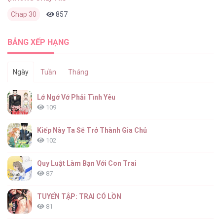
Chap 30
857
0
1 tuần trước
BẢNG XẾP HẠNG
Ngày
Tuần
Tháng
Lớ Ngớ Vớ Phải Tình Yêu
109
Kiếp Này Ta Sẽ Trở Thành Gia Chủ
102
Quy Luật Làm Bạn Với Con Trai
87
TUYỂN TẬP: TRAI CÓ LỒN
81