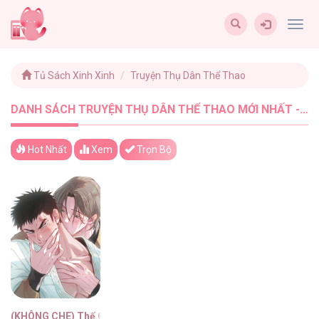
Togg
navig
Tủ Sách Xinh Xinh
Truyện Thụ Dân Thể Thao
DANH SÁCH TRUYỆN THỤ DÂN THỂ THAO MỚI NHẤT - TUSACHXINHXINH (1)
Hot Nhất
Xem
Trọn Bộ
(KHÔNG CHE) Thế Giới Của Tôi