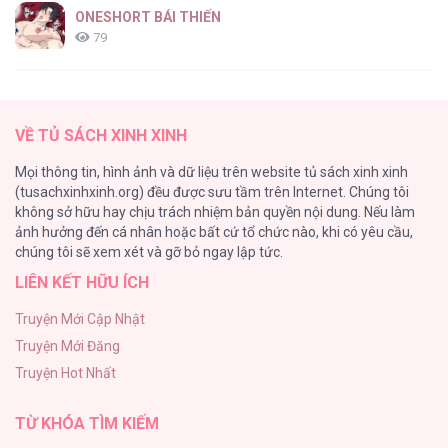
ONESHORT BÁI THIẾN
79
Tổng hợp boylove 18+
75
VỀ TỦ SÁCH XINH XINH
TUYỂN TẬP MANHWA BÍ MẬT CƠ THỂ
Mọi thông tin, hình ảnh và dữ liệu trên website tủ sách xinh xinh
72
(tusachxinhxinh.org) đều được sưu tầm trên Internet. Chúng tôi
không sở hữu hay chịu trách nhiệm bản quyền nội dung. Nếu làm
Hầu Nữ Bị Nguyền Rủa Trong Lâu Đài Của Công Tước
ảnh hưởng đến cá nhân hoặc bất cứ tổ chức nào, khi có yêu cầu,
68
chúng tôi sẽ xem xét và gỡ bỏ ngay lập tức.
LIÊN KẾT HỮU ÍCH
CẨN THẬN TRĂNG TRÒN THÁNG 3 ĐẤY
51
Truyện Mới Cập Nhật
Truyện Mới Đăng
Tuyển Tập Manhwa Ngắn Bạo Dăm
Truyện Hot Nhất
49
TỪ KHÓA TÌM KIẾM