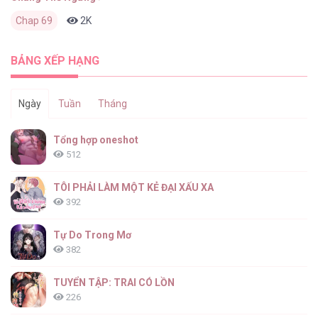
Chap 69
2K
0
2 ngày trước
BẢNG XẾP HẠNG
Ngày
Tuần
Tháng
Tổng hợp oneshot
512
TÔI PHẢI LÀM MỘT KẺ ĐẠI XẤU XA
392
Tự Do Trong Mơ
382
TUYỂN TẬP: TRAI CÓ LỒN
226