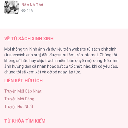
Nắc Ná Thở
218
Nhân Ngư Desharow
205
VỀ TỦ SÁCH XINH XINH
Cây Không Có Rễ
Mọi thông tin, hình ảnh và dữ liệu trên website tủ sách xinh xinh
191
(tusachxinhxinh.org) đều được sưu tầm trên Internet. Chúng tôi
không sở hữu hay chịu trách nhiệm bản quyền nội dung. Nếu làm
Làm vị cứu tinh thật dễ dàng
ảnh hưởng đến cá nhân hoặc bất cứ tổ chức nào, khi có yêu cầu,
186
chúng tôi sẽ xem xét và gỡ bỏ ngay lập tức.
LIÊN KẾT HỮU ÍCH
Thiên Đường Táo Xanh
156
Truyện Mới Cập Nhật
Truyện Mới Đăng
(END) Merry Marbling
Truyện Hot Nhất
150
TỪ KHÓA TÌM KIẾM