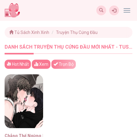
Togg
navig
Tủ Sách Xinh Xinh
Truyện Thụ Cứng Đầu
DANH SÁCH TRUYỆN THỤ CỨNG ĐẦU MỚI NHẤT - TUSACHXINHXINH (1)
Hot Nhất
Xem
Trọn Bộ
Chẳng Thể Ngừng Lại