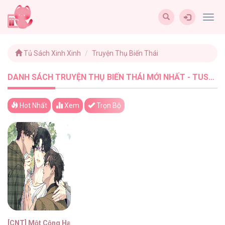
Togg
navig
Tủ Sách Xinh Xinh
Truyện Thụ Biến Thái
DANH SÁCH TRUYỆN THỤ BIẾN THÁI MỚI NHẤT - TUSACHXINHXINH (1)
Hot Nhất
Xem
Trọn Bộ
[CNT] Một Cộng Hai