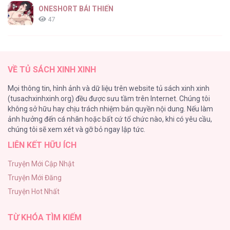
ONESHORT BÁI THIẾN
47
Tổng hợp boylove 18+
37
VỀ TỦ SÁCH XINH XINH
[Oneshot series] Tình ta
Mọi thông tin, hình ảnh và dữ liệu trên website tủ sách xinh xinh
36
(tusachxinhxinh.org) đều được sưu tầm trên Internet. Chúng tôi
không sở hữu hay chịu trách nhiệm bản quyền nội dung. Nếu làm
Tuyển Tập Manhwa Ngắn Bạo Dăm
ảnh hưởng đến cá nhân hoặc bất cứ tổ chức nào, khi có yêu cầu,
34
chúng tôi sẽ xem xét và gỡ bỏ ngay lập tức.
LIÊN KẾT HỮU ÍCH
Khế Ước Hôn Nhân Của Mẹ Tôi
34
Truyện Mới Cập Nhật
Truyện Mới Đăng
Bạn Của Em Trai
Truyện Hot Nhất
33
TỪ KHÓA TÌM KIẾM