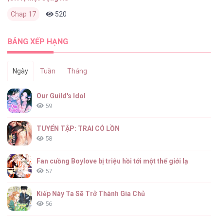
Chap 17
520
0
2 tháng trước
BẢNG XẾP HẠNG
Ngày
Tuần
Tháng
Our Guild's Idol
59
TUYỂN TẬP: TRAI CÓ LỒN
58
Fan cuồng Boylove bị triệu hồi tới một thế giới lạ
57
Kiếp Này Ta Sẽ Trở Thành Gia Chủ
56