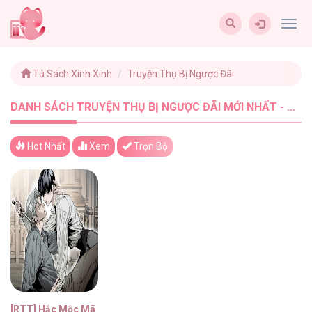
Togg
navig
Tủ Sách Xinh Xinh
Truyện Thụ Bị Ngược Đãi
DANH SÁCH TRUYỆN THỤ BỊ NGƯỢC ĐÃI MỚI NHẤT - TUSACHXINHXINH (1)
Hot Nhất
Xem
Trọn Bộ
[RTT] Hắc Mộc Mã