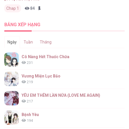
Chap 1
84
0
2 tháng trước
BẢNG XẾP HẠNG
Ngày
Tuần
Tháng
Cô Nàng Hết Thuốc Chữa
231
Vương Miện Lục Bảo
219
YÊU EM THÊM LẦN NỮA (LOVE ME AGAIN)
217
Bệnh Yêu
194