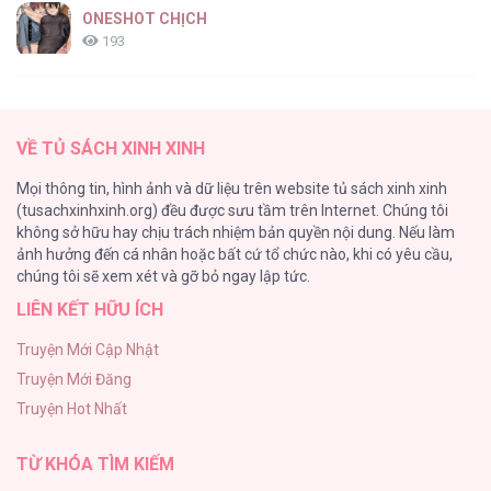
ONESHOT CHỊCH
193
Tổng hợp boylove 18+
187
VỀ TỦ SÁCH XINH XINH
Kiếp Này Ta Sẽ Trở Thành Gia Chủ
Mọi thông tin, hình ảnh và dữ liệu trên website tủ sách xinh xinh
184
(tusachxinhxinh.org) đều được sưu tầm trên Internet. Chúng tôi
không sở hữu hay chịu trách nhiệm bản quyền nội dung. Nếu làm
Cuộc Sống Sung Sướng Trong Tù
ảnh hưởng đến cá nhân hoặc bất cứ tổ chức nào, khi có yêu cầu,
140
chúng tôi sẽ xem xét và gỡ bỏ ngay lập tức.
LIÊN KẾT HỮU ÍCH
Đứa Nhỏ Không Phải Là Con Anh
132
Truyện Mới Cập Nhật
Truyện Mới Đăng
Mùa Xuân Hoa Nở
Truyện Hot Nhất
104
TỪ KHÓA TÌM KIẾM