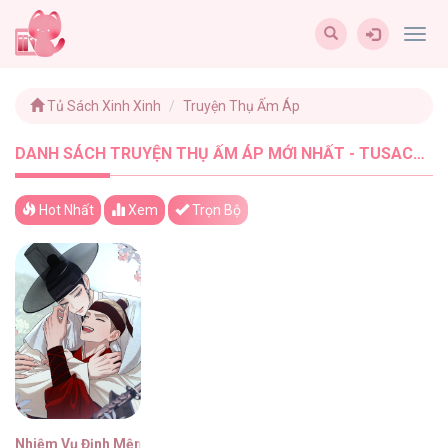
Togg
navig
Tủ Sách Xinh Xinh
Truyện Thụ Ấm Áp
DANH SÁCH TRUYỆN THỤ ẤM ÁP MỚI NHẤT - TUSACHXINHXINH (1)
Hot Nhất
Xem
Trọn Bộ
Nhiệm Vụ Định Mệnh