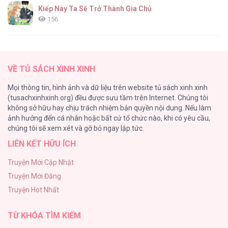
Kiếp Này Ta Sẽ Trở Thành Gia Chủ
156
ONESHOT CHỊCH
154
VỀ TỦ SÁCH XINH XINH
Cuộc Sống Sung Sướng Trong Tù
Mọi thông tin, hình ảnh và dữ liệu trên website tủ sách xinh xinh
139
(tusachxinhxinh.org) đều được sưu tầm trên Internet. Chúng tôi
không sở hữu hay chịu trách nhiệm bản quyền nội dung. Nếu làm
Tổng hợp boylove 18+
ảnh hưởng đến cá nhân hoặc bất cứ tổ chức nào, khi có yêu cầu,
135
chúng tôi sẽ xem xét và gỡ bỏ ngay lập tức.
LIÊN KẾT HỮU ÍCH
Đứa Nhỏ Không Phải Là Con Anh
132
Truyện Mới Cập Nhật
Truyện Mới Đăng
Mùa Xuân Hoa Nở
Truyện Hot Nhất
104
TỪ KHÓA TÌM KIẾM