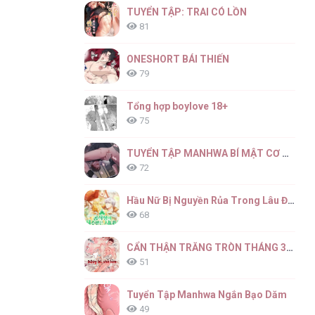
TUYỂN TẬP: TRAI CÓ LỒN
81
ONESHORT BÁI THIẾN
79
Tổng hợp boylove 18+
75
TUYỂN TẬP MANHWA BÍ MẬT CƠ THỂ
72
Hầu Nữ Bị Nguyền Rủa Trong Lâu Đài Của Công Tước
68
CẨN THẬN TRĂNG TRÒN THÁNG 3 ĐẤY
51
Tuyển Tập Manhwa Ngắn Bạo Dăm
49