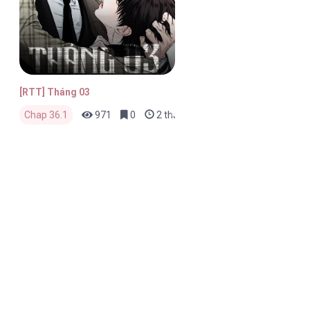
[RTT] Tháng 03
Chap 36.1
971
0
2 tháng trước