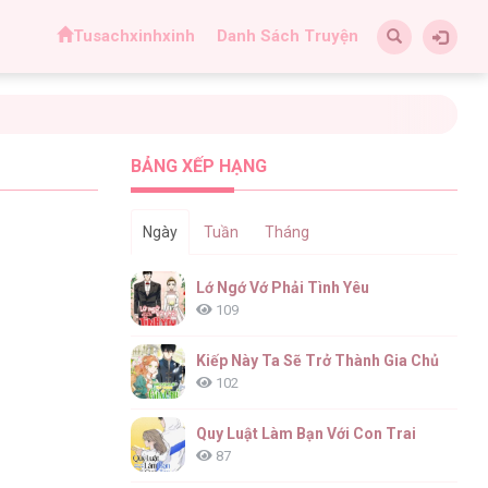
Tusachxinhxinh
Danh Sách Truyện
BẢNG XẾP HẠNG
Ngày
Tuần
Tháng
Lớ Ngớ Vớ Phải Tình Yêu
109
Kiếp Này Ta Sẽ Trở Thành Gia Chủ
102
Quy Luật Làm Bạn Với Con Trai
87