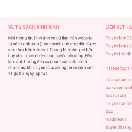
VỀ TỦ SÁCH XINH XINH
LIÊN KẾT H
Mọi thông tin, hình ảnh và dữ liệu trên website
Truyện Mới Cậ
tủ sách xinh xinh (tusachxinhxinh.org) đều được
Truyện Mới Đ
sưu tầm trên Internet. Chúng tôi không sở hữu
Truyện Hot Nh
hay chịu trách nhiệm bản quyền nội dung. Nếu
làm ảnh hưởng đến cá nhân hoặc bất cứ tổ
chức nào, khi có yêu cầu, chúng tôi sẽ xem xét
TỪ KHÓA TÌ
và gỡ bỏ ngay lập tức.
Tủ sách xinh x
tusachxinhxin
tủ sách xinh
Truyện tranh 
tsxx
roadsteam
truyen3hsang