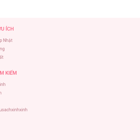
ỮU ÍCH
p Nhật
ăng
ất
M KIẾM
inh
h
tusachxinhxinh