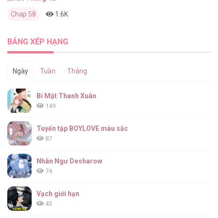
Chap 58
1.6K
0
2 tháng trước
BẢNG XẾP HẠNG
Ngày
Tuần
Tháng
Bí Mật Thanh Xuân
149
Tuyển tập BOYLOVE màu sắc
87
Nhân Ngư Desharow
74
Vạch giới hạn
43