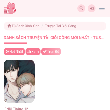
Togg
navig
Tủ Sách Xinh Xinh
Truyện Tài Giỏi Công
DANH SÁCH TRUYỆN TÀI GIỎI CÔNG MỚI NHẤT - TUSACHXINHXINH (1)
Hot Nhất
Xem
Trọn Bộ
|END| Tháng 12