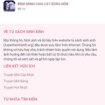
BÌNH MINH CHIA CẮT BÓNG ĐÊM
38
Thung Lũng Hẹp
27
VỀ TỦ SÁCH XINH XINH
Nuôi Vị Hôn Phu Bằng Tiền Bạc
Mọi thông tin, hình ảnh và dữ liệu trên website tủ sách xinh xinh
26
(tusachxinhxinh.org) đều được sưu tầm trên Internet. Chúng tôi
không sở hữu hay chịu trách nhiệm bản quyền nội dung. Nếu làm
Rổn Nước Lì
ảnh hưởng đến cá nhân hoặc bất cứ tổ chức nào, khi có yêu cầu,
26
chúng tôi sẽ xem xét và gỡ bỏ ngay lập tức.
LIÊN KẾT HỮU ÍCH
Tuyển Tập Manhwa Côn Trùng
26
Truyện Mới Cập Nhật
Truyện Mới Đăng
Phạm Luật
Truyện Hot Nhất
25
TỪ KHÓA TÌM KIẾM