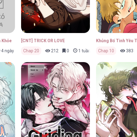
h Khỏe
[CNT] TRICK OR LOVE
Khủng Bố Tình Yêu 
4 ngày trước
Chap 20
212
0
1 tuần trước
Chap 10
383