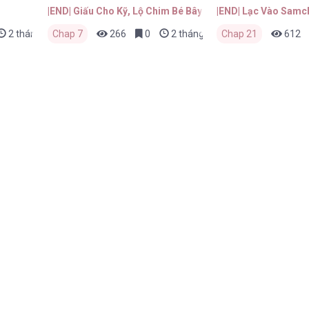
|END| Giấu Cho Kỹ, Lộ Chim Bé Bây Giờ!!
|END| Lạc Vào Sam
2 tháng trước
Chap 7
266
0
2 tháng trước
Chap 21
612