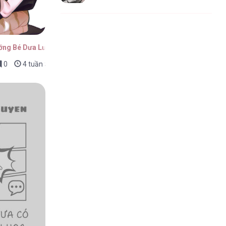
ỡng Bé Dưa Lưới
0
4 tuần trước