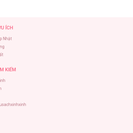
ỮU ÍCH
p Nhật
ăng
ất
M KIẾM
inh
h
tusachxinhxinh