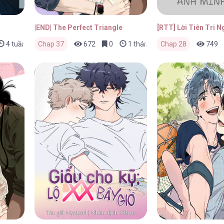
|END| The Perfect Triangle
[RTT] Lời Tiên Tri 
4 tuần trước
Chap 37
672
0
1 tháng trước
Chap 28
749