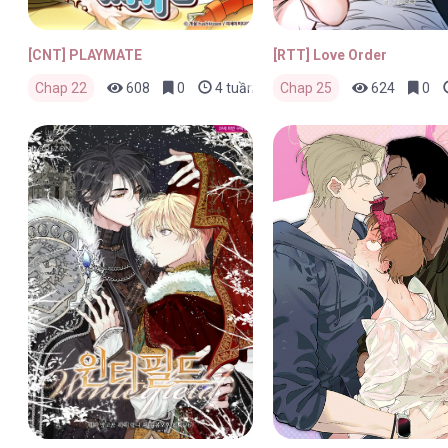
[CNT] PLAYMATE
[RTT] Love Order
Chap 22
608
0
4 tuần trước
Chap 25
624
0