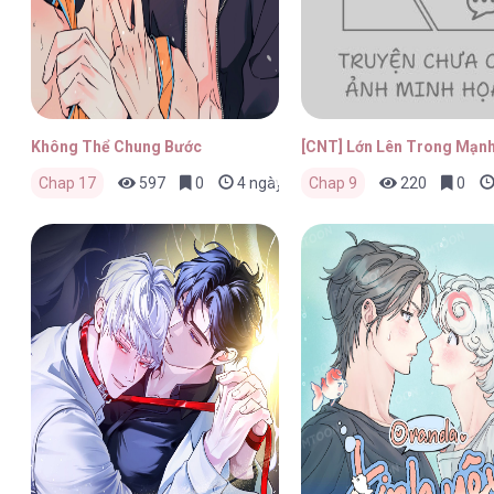
Không Thể Chung Bước
[CNT] Lớn Lên Trong Mạn
Chap 17
597
0
4 ngày trước
Chap 9
220
0