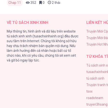
Chap 11
352
0
2 tháng trước
VỀ TỦ SÁCH XINH XINH
LIÊN KẾT H
Mọi thông tin, hình ảnh và dữ liệu trên website
Truyện Mới Cậ
tủ sách xinh xinh (tusachxinhxinh.org) đều được
Truyện Mới Đ
sưu tầm trên Internet. Chúng tôi không sở hữu
Truyện Hot Nh
hay chịu trách nhiệm bản quyền nội dung. Nếu
làm ảnh hưởng đến cá nhân hoặc bất cứ tổ
chức nào, khi có yêu cầu, chúng tôi sẽ xem xét
TỪ KHÓA TÌ
và gỡ bỏ ngay lập tức.
Tủ sách xinh x
tusachxinhxin
tủ sách xinh
Truyện tranh 
tsxx
roadsteam
truyen3hsang