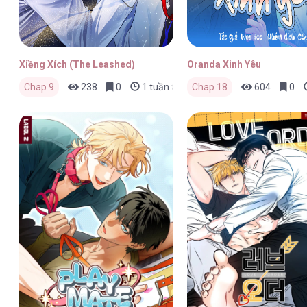
Xiềng Xích (The Leashed)
Oranda Xinh Yêu
Chap 9
238
0
1 tuần trước
Chap 18
604
0