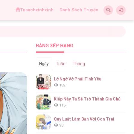
Tusachxinhxinh
Danh Sách Truyện
BẢNG XẾP HẠNG
Ngày
Tuần
Tháng
Lớ Ngớ Vớ Phải Tình Yêu
182
Kiếp Này Ta Sẽ Trở Thành Gia Chủ
115
Quy Luật Làm Bạn Với Con Trai
90