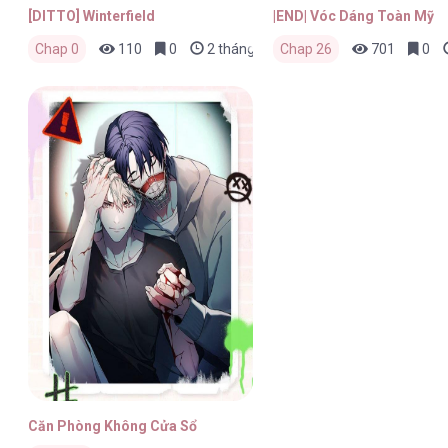
[DITTO] Winterfield
|END| Vóc Dáng Toàn Mỹ
Chap 0
110
0
2 tháng trước
Chap 26
701
0
Căn Phòng Không Cửa Sổ