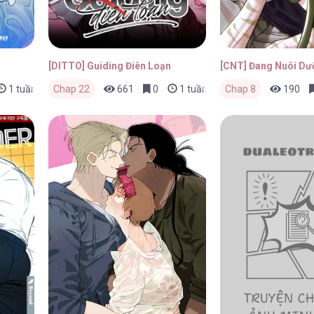
[DITTO] Guiding Điên Loạn
[CNT] Đang Nuôi Dư
1 tuần trước
Chap 22
661
0
1 tuần trước
Chap 8
190