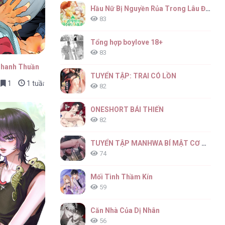
Hầu Nữ Bị Nguyền Rủa Trong Lâu Đài Của Công Tước
83
Tổng hợp boylove 18+
83
Thanh Thuần
TUYỂN TẬP: TRAI CÓ LỒN
1
1 tuần trước
82
ONESHORT BÁI THIẾN
82
TUYỂN TẬP MANHWA BÍ MẬT CƠ THỂ
74
Mối Tình Thầm Kín
59
Căn Nhà Của Dị Nhân
56