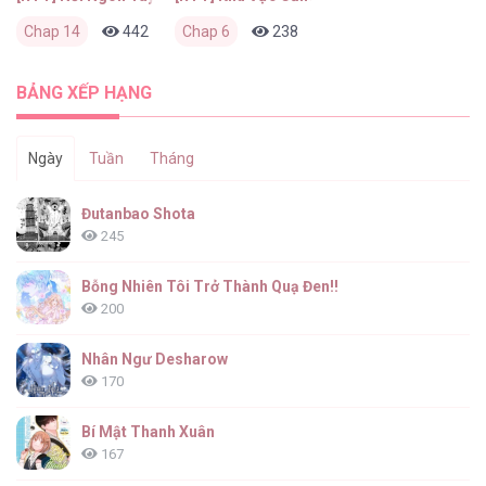
Chap 14
442
0
Chap 6
2 tháng trước
238
0
2 tháng trước
BẢNG XẾP HẠNG
Ngày
Tuần
Tháng
Đutanbao Shota
245
Bỗng Nhiên Tôi Trở Thành Quạ Đen!!
200
Nhân Ngư Desharow
170
Bí Mật Thanh Xuân
167