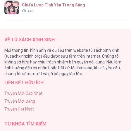
Chiến Lược Tình Yêu Trong Sáng
143
(END) Merry Marbling
142
VỀ TỦ SÁCH XINH XINH
Tuyển Tập Chjch và Chjch
Mọi thông tin, hình ảnh và dữ liệu trên website tủ sách xinh xinh
128
(tusachxinhxinh.org) đều được sưu tầm trên Internet. Chúng tôi
không sở hữu hay chịu trách nhiệm bản quyền nội dung. Nếu làm
Bỏ Quách Chồng Con Đi, Tiền Bạc Mới Là Tất Cả
ảnh hưởng đến cá nhân hoặc bất cứ tổ chức nào, khi có yêu cầu,
123
chúng tôi sẽ xem xét và gỡ bỏ ngay lập tức.
LIÊN KẾT HỮU ÍCH
Tình yêu và danh vọng
107
Truyện Mới Cập Nhật
Truyện Mới Đăng
Tùy Tâm Tùy Ý
Truyện Hot Nhất
105
TỪ KHÓA TÌM KIẾM