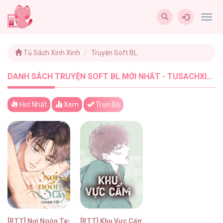
Togg
navig
Tủ Sách Xinh Xinh
Truyện Soft BL
DANH SÁCH TRUYỆN SOFT BL MỚI NHẤT - TUSACHXINHXINH (2)
Hot Nhất
Xem
Trọn Bộ
[RTT] Nơi Ngón Tay Chạm Tới
[RTT] Khu Vực Cấm