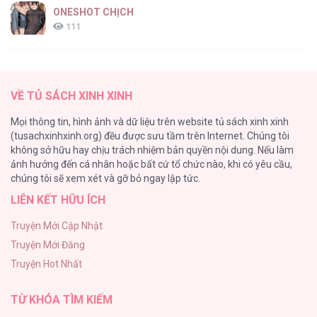
ONESHOT CHỊCH
111
[RTT] Hồi Ức Cuối Cùng
107
VỀ TỦ SÁCH XINH XINH
Tự Do Trong Mơ
Mọi thông tin, hình ảnh và dữ liệu trên website tủ sách xinh xinh
98
(tusachxinhxinh.org) đều được sưu tầm trên Internet. Chúng tôi
không sở hữu hay chịu trách nhiệm bản quyền nội dung. Nếu làm
TUYỂN TẬP: TRAI CÓ LỒN
ảnh hưởng đến cá nhân hoặc bất cứ tổ chức nào, khi có yêu cầu,
92
chúng tôi sẽ xem xét và gỡ bỏ ngay lập tức.
LIÊN KẾT HỮU ÍCH
Kiếp Này Ta Sẽ Trở Thành Gia Chủ
91
Truyện Mới Cập Nhật
Truyện Mới Đăng
Vết Tích Của Ánh Dương
Truyện Hot Nhất
89
TỪ KHÓA TÌM KIẾM