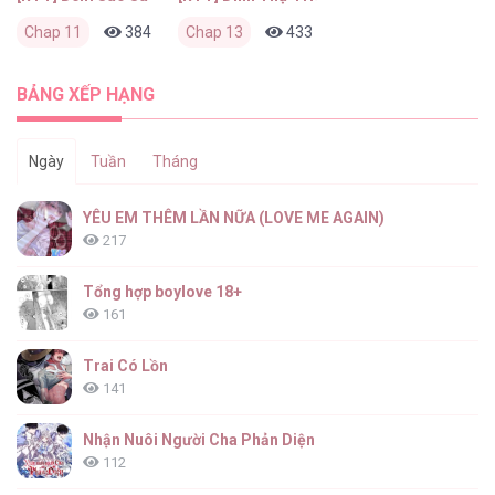
Chap 11
384
0
Chap 13
2 tháng trước
433
0
2 tháng trước
BẢNG XẾP HẠNG
Ngày
Tuần
Tháng
YÊU EM THÊM LẦN NỮA (LOVE ME AGAIN)
217
Tổng hợp boylove 18+
161
Trai Có Lồn
141
Nhận Nuôi Người Cha Phản Diện
112