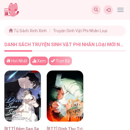
Togg
navig
Tủ Sách Xinh Xinh
Truyện Sinh Vật Phi Nhân Loại
DANH SÁCH TRUYỆN SINH VẬT PHI NHÂN LOẠI MỚI NHẤT - TUSACHXINHXINH (2)
Hot Nhất
Xem
Trọn Bộ
[RTT] Đêm Sao Sa
[RTT] Dinh Thự Triệu Hồi Ác Quỷ