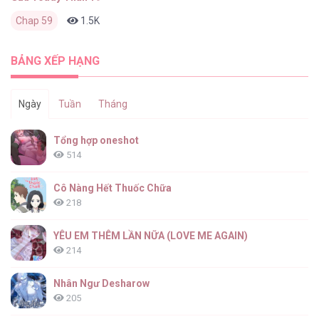
Chap 59
1.5K
0
2 tháng trước
BẢNG XẾP HẠNG
Ngày
Tuần
Tháng
Tổng hợp oneshot
514
Cô Nàng Hết Thuốc Chữa
218
YÊU EM THÊM LẦN NỮA (LOVE ME AGAIN)
214
Nhân Ngư Desharow
205