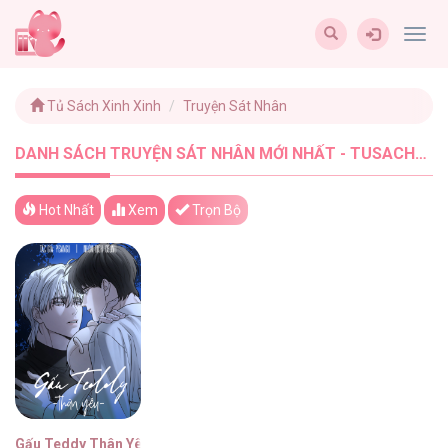
Togg
navig
Tủ Sách Xinh Xinh
Truyện Sát Nhân
DANH SÁCH TRUYỆN SÁT NHÂN MỚI NHẤT - TUSACHXINHXINH (1)
Hot Nhất
Xem
Trọn Bộ
Gấu Teddy Thân Yêu