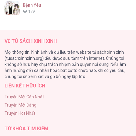
Bệnh Yêu
179
(END) Merry Marbling
150
VỀ TỦ SÁCH XINH XINH
Phế Vật Dòng Dõi Bá Tước
Mọi thông tin, hình ảnh và dữ liệu trên website tủ sách xinh xinh
135
(tusachxinhxinh.org) đều được sưu tầm trên Internet. Chúng tôi
không sở hữu hay chịu trách nhiệm bản quyền nội dung. Nếu làm
Đứa Nhỏ Không Phải Là Con Anh
ảnh hưởng đến cá nhân hoặc bất cứ tổ chức nào, khi có yêu cầu,
124
chúng tôi sẽ xem xét và gỡ bỏ ngay lập tức.
LIÊN KẾT HỮU ÍCH
Vương Miện Lục Bảo
113
Truyện Mới Cập Nhật
Truyện Mới Đăng
Mùa Xuân Hoa Nở
Truyện Hot Nhất
103
TỪ KHÓA TÌM KIẾM