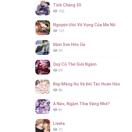
Tình Chàng 30
102
Nguyện Ước Vô Vọng Của Ma Nữ
101
Đầm Sen Héo Úa
95
Quý Cô Thế Giới Ngầm
95
Búp Măng Hư Và Đối Tác Hoàn Hảo
86
A Nào, Ngậm Thìa Vàng Nhé?
81
Liveta
72