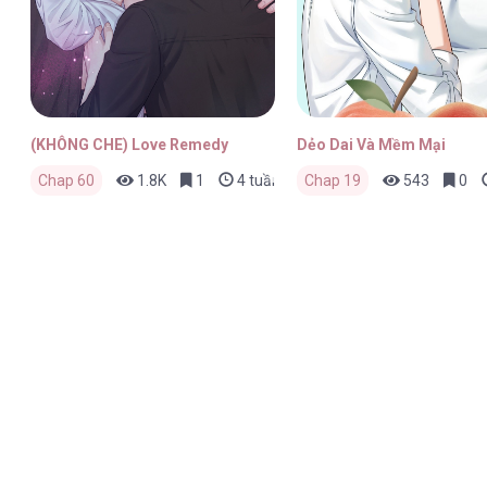
(KHÔNG CHE) Love Remedy
Dẻo Dai Và Mềm Mại
Chap 60
1.8K
1
4 tuần trước
Chap 19
543
0