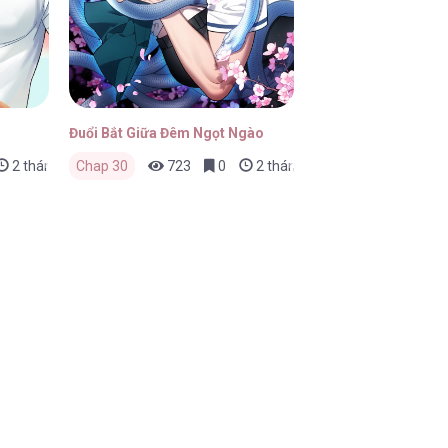
Đuổi Bắt Giữa Đêm Ngọt Ngào
2 tháng trước
Chap 30
723
0
2 tháng trước