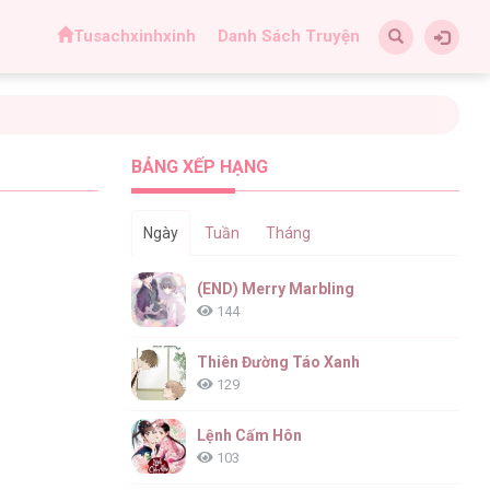
Tusachxinhxinh
Danh Sách Truyện
BẢNG XẾP HẠNG
Ngày
Tuần
Tháng
(END) Merry Marbling
144
Thiên Đường Táo Xanh
129
Lệnh Cấm Hôn
103