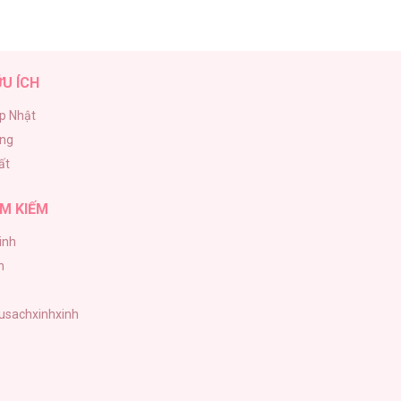
ỮU ÍCH
p Nhật
ăng
ất
M KIẾM
inh
h
tusachxinhxinh