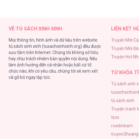
VỀ TỦ SÁCH XINH XINH
LIÊN KẾT H
Mọi thông tin, hình ảnh và dữ liệu trên website
Truyện Mới Cậ
tủ sách xinh xinh (tusachxinhxinh.org) đều được
Truyện Mới Đ
sưu tầm trên Internet. Chúng tôi không sở hữu
Truyện Hot Nh
hay chịu trách nhiệm bản quyền nội dung. Nếu
làm ảnh hưởng đến cá nhân hoặc bất cứ tổ
chức nào, khi có yêu cầu, chúng tôi sẽ xem xét
TỪ KHÓA TÌ
và gỡ bỏ ngay lập tức.
Tủ sách xinh x
tusachxinhxin
tủ sách xinh
Truyện tranh 
tsxx
roadsteam
truyen3hsang