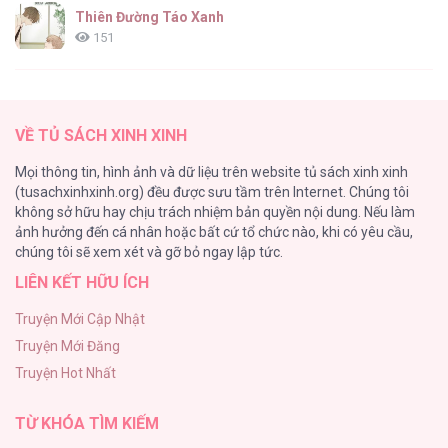
Thiên Đường Táo Xanh
151
(END) Merry Marbling
149
VỀ TỦ SÁCH XINH XINH
Cây Không Có Rễ
Mọi thông tin, hình ảnh và dữ liệu trên website tủ sách xinh xinh
140
(tusachxinhxinh.org) đều được sưu tầm trên Internet. Chúng tôi
không sở hữu hay chịu trách nhiệm bản quyền nội dung. Nếu làm
Phạm Luật
ảnh hưởng đến cá nhân hoặc bất cứ tổ chức nào, khi có yêu cầu,
123
chúng tôi sẽ xem xét và gỡ bỏ ngay lập tức.
LIÊN KẾT HỮU ÍCH
Làm vị cứu tinh thật dễ dàng
113
Truyện Mới Cập Nhật
Truyện Mới Đăng
|END| Định Tên Mối Quan Hệ
Truyện Hot Nhất
109
TỪ KHÓA TÌM KIẾM