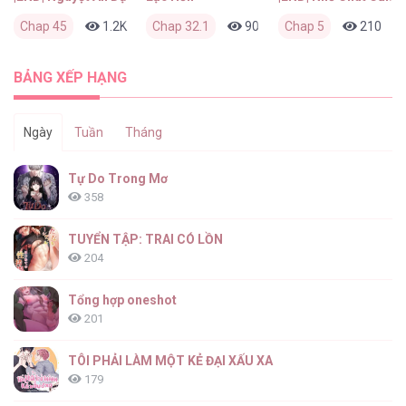
Chap 45
1.2K
0
Chap 32.1
2 tháng trước
909
Chap 5
0
2 tháng trước
210
BẢNG XẾP HẠNG
Ngày
Tuần
Tháng
Tự Do Trong Mơ
358
TUYỂN TẬP: TRAI CÓ LỒN
204
Tổng hợp oneshot
201
TÔI PHẢI LÀM MỘT KẺ ĐẠI XẤU XA
179