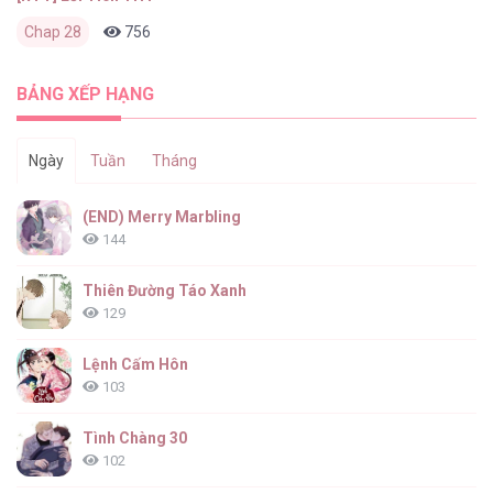
Chap 28
756
0
2 tháng trước
BẢNG XẾP HẠNG
Ngày
Tuần
Tháng
(END) Merry Marbling
144
Thiên Đường Táo Xanh
129
Lệnh Cấm Hôn
103
Tình Chàng 30
102