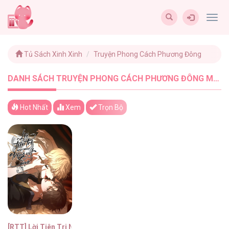
Togg
navig
Tủ Sách Xinh Xinh
Truyện Phong Cách Phương Đông
DANH SÁCH TRUYỆN PHONG CÁCH PHƯƠNG ĐÔNG MỚI NHẤT - TUSACHXINHXINH (1)
Hot Nhất
Xem
Trọn Bộ
[RTT] Lời Tiên Tri Ngọt Ngào Trong Nét Mực