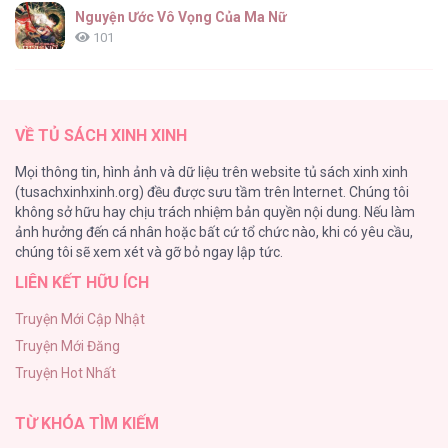
Nguyện Ước Vô Vọng Của Ma Nữ
101
Đầm Sen Héo Úa
95
VỀ TỦ SÁCH XINH XINH
Quý Cô Thế Giới Ngầm
Mọi thông tin, hình ảnh và dữ liệu trên website tủ sách xinh xinh
95
(tusachxinhxinh.org) đều được sưu tầm trên Internet. Chúng tôi
không sở hữu hay chịu trách nhiệm bản quyền nội dung. Nếu làm
Búp Măng Hư Và Đối Tác Hoàn Hảo
ảnh hưởng đến cá nhân hoặc bất cứ tổ chức nào, khi có yêu cầu,
86
chúng tôi sẽ xem xét và gỡ bỏ ngay lập tức.
LIÊN KẾT HỮU ÍCH
A Nào, Ngậm Thìa Vàng Nhé?
81
Truyện Mới Cập Nhật
Truyện Mới Đăng
Liveta
Truyện Hot Nhất
72
TỪ KHÓA TÌM KIẾM