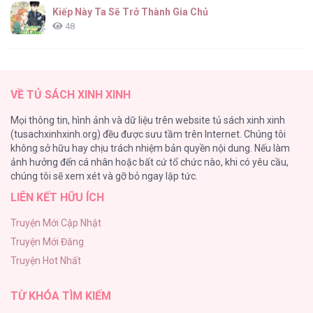
Kiếp Này Ta Sẽ Trở Thành Gia Chủ
48
Cách Khiến Phu Quân Đứng Về Phía Tôi
47
VỀ TỦ SÁCH XINH XINH
Vạch giới hạn
Mọi thông tin, hình ảnh và dữ liệu trên website tủ sách xinh xinh
44
(tusachxinhxinh.org) đều được sưu tầm trên Internet. Chúng tôi
không sở hữu hay chịu trách nhiệm bản quyền nội dung. Nếu làm
Cash Or Credit
ảnh hưởng đến cá nhân hoặc bất cứ tổ chức nào, khi có yêu cầu,
44
chúng tôi sẽ xem xét và gỡ bỏ ngay lập tức.
LIÊN KẾT HỮU ÍCH
BÌNH MINH CHIA CẮT BÓNG ĐÊM
38
Truyện Mới Cập Nhật
Truyện Mới Đăng
ONESHOT CHỊCH VỒN CHỊCH VÃ
Truyện Hot Nhất
31
TỪ KHÓA TÌM KIẾM