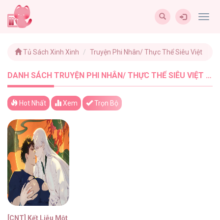
Togg
navig
Tủ Sách Xinh Xinh
Truyện Phi Nhân/ Thực Thể Siêu Việt
DANH SÁCH TRUYỆN PHI NHÂN/ THỰC THỂ SIÊU VIỆT MỚI NHẤT - TUSACHXINHXINH (1)
Hot Nhất
Xem
Trọn Bộ
[CNT] Kết Liễu Một Vị Thần