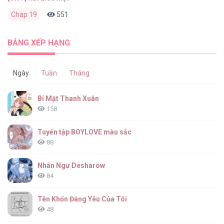
Chap 19
551
0
4 ngày trước
BẢNG XẾP HẠNG
Ngày
Tuần
Tháng
Bí Mật Thanh Xuân
158
Tuyển tập BOYLOVE màu sắc
88
Nhân Ngư Desharow
84
Tên Khốn Đáng Yêu Của Tôi
48