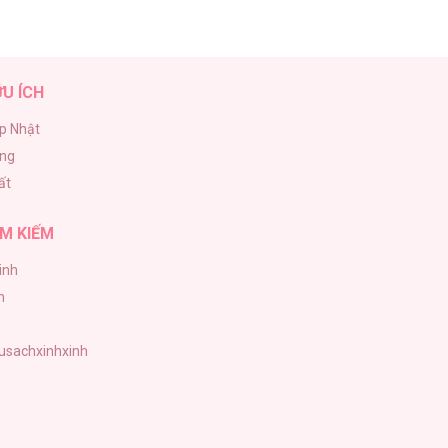
ỮU ÍCH
p Nhật
ăng
ất
M KIẾM
inh
h
tusachxinhxinh