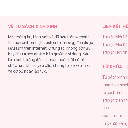
VỀ TỦ SÁCH XINH XINH
LIÊN KẾT H
Mọi thông tin, hình ảnh và dữ liệu trên website
Truyện Mới Cậ
tủ sách xinh xinh (tusachxinhxinh.org) đều được
Truyện Mới Đ
sưu tầm trên Internet. Chúng tôi không sở hữu
Truyện Hot Nh
hay chịu trách nhiệm bản quyền nội dung. Nếu
làm ảnh hưởng đến cá nhân hoặc bất cứ tổ
chức nào, khi có yêu cầu, chúng tôi sẽ xem xét
TỪ KHÓA TÌ
và gỡ bỏ ngay lập tức.
Tủ sách xinh x
tusachxinhxin
tủ sách xinh
Truyện tranh 
tsxx
roadsteam
truyen3hsang