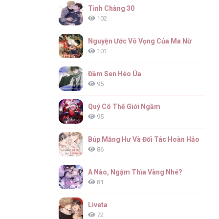
Tình Chàng 30
102
Nguyện Ước Vô Vọng Của Ma Nữ
101
Đầm Sen Héo Úa
95
Quý Cô Thế Giới Ngầm
95
Búp Măng Hư Và Đối Tác Hoàn Hảo
86
A Nào, Ngậm Thìa Vàng Nhé?
81
Liveta
72