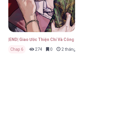
|END| Giao Ước Thiện Chí Và Công Bằng
Chap 6
274
0
2 tháng trước