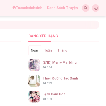
Tusachxinhxinh
Danh Sách Truyện
BẢNG XẾP HẠNG
Ngày
Tuần
Tháng
(END) Merry Marbling
144
Thiên Đường Táo Xanh
129
Lệnh Cấm Hôn
103