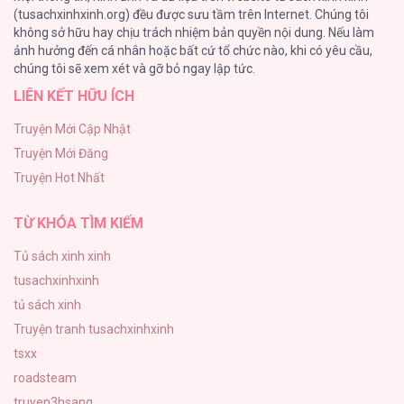
(tusachxinhxinh.org) đều được sưu tầm trên Internet. Chúng tôi
không sở hữu hay chịu trách nhiệm bản quyền nội dung. Nếu làm
Nguyện Ước Vô Vọng Của Ma Nữ
ảnh hưởng đến cá nhân hoặc bất cứ tổ chức nào, khi có yêu cầu,
101
chúng tôi sẽ xem xét và gỡ bỏ ngay lập tức.
LIÊN KẾT HỮU ÍCH
Đầm Sen Héo Úa
95
Truyện Mới Cập Nhật
Truyện Mới Đăng
Phạm Luật
Truyện Hot Nhất
88
TỪ KHÓA TÌM KIẾM
Tủ sách xinh xinh
tusachxinhxinh
tủ sách xinh
Truyện tranh tusachxinhxinh
tsxx
roadsteam
truyen3hsang