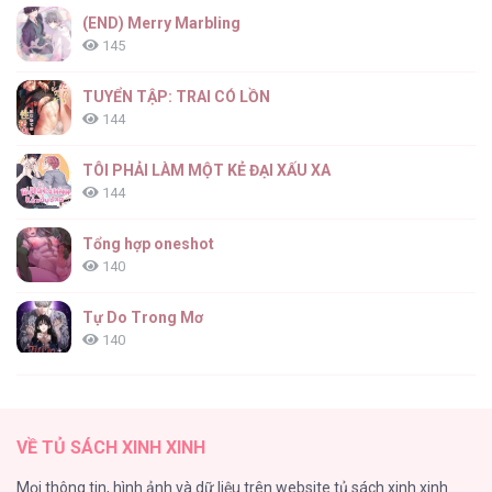
(END) Merry Marbling
145
TUYỂN TẬP: TRAI CÓ LỒN
144
TÔI PHẢI LÀM MỘT KẺ ĐẠI XẤU XA
144
Tổng hợp oneshot
140
Tự Do Trong Mơ
140
Thiên Đường Táo Xanh
138
VỀ TỦ SÁCH XINH XINH
Tình Chàng 30
Mọi thông tin, hình ảnh và dữ liệu trên website tủ sách xinh xinh
102