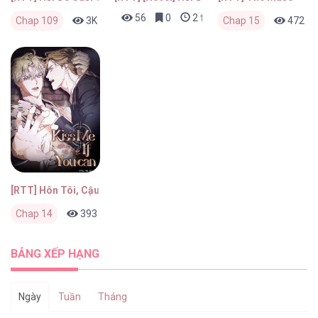
56
0
2 tháng trước
Chap 109
3K
0
2 tháng trước
Chap 15
472
[RTT] Hôn Tôi, Cậu Dám Không?
Chap 14
393
0
2 tháng trước
BẢNG XẾP HẠNG
Ngày
Tuần
Tháng