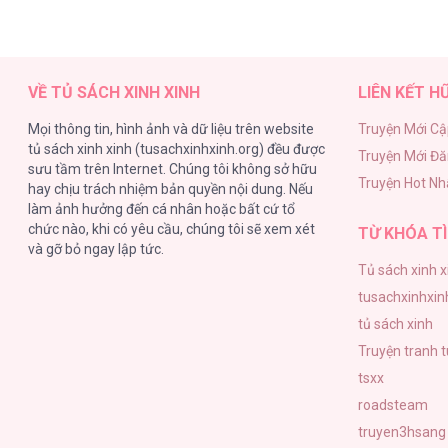
VỀ TỦ SÁCH XINH XINH
LIÊN KẾT H
Mọi thông tin, hình ảnh và dữ liệu trên website
Truyện Mới Cậ
tủ sách xinh xinh (tusachxinhxinh.org) đều được
Truyện Mới Đ
sưu tầm trên Internet. Chúng tôi không sở hữu
Truyện Hot Nh
hay chịu trách nhiệm bản quyền nội dung. Nếu
làm ảnh hưởng đến cá nhân hoặc bất cứ tổ
chức nào, khi có yêu cầu, chúng tôi sẽ xem xét
TỪ KHÓA TÌ
và gỡ bỏ ngay lập tức.
Tủ sách xinh x
tusachxinhxin
tủ sách xinh
Truyện tranh 
tsxx
roadsteam
truyen3hsang