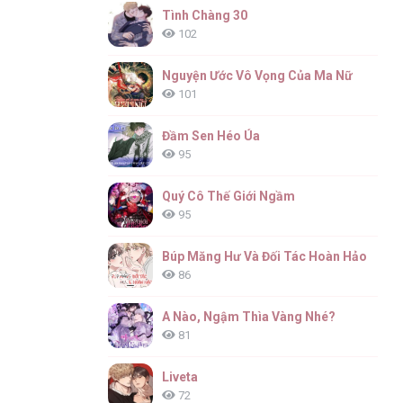
Tình Chàng 30
102
Nguyện Ước Vô Vọng Của Ma Nữ
101
Đầm Sen Héo Úa
95
Quý Cô Thế Giới Ngầm
95
Búp Măng Hư Và Đối Tác Hoàn Hảo
86
A Nào, Ngậm Thìa Vàng Nhé?
81
Liveta
72