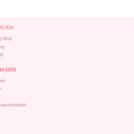
ỮU ÍCH
p Nhật
ăng
ất
M KIẾM
inh
h
tusachxinhxinh