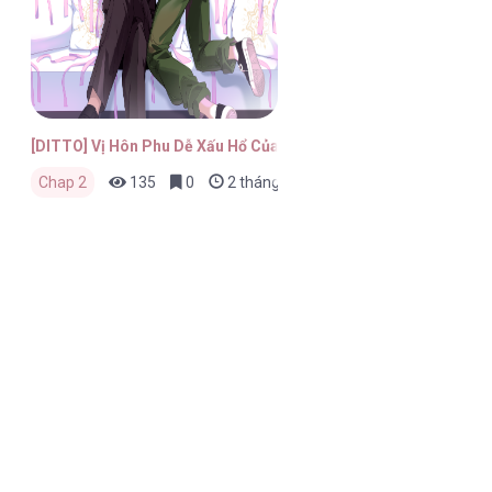
[DITTO] Vị Hôn Phu Dễ Xấu Hổ Của Tôi
Chap 2
135
0
2 tháng trước