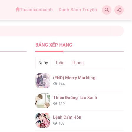
Tusachxinhxinh
Danh Sách Truyện
BẢNG XẾP HẠNG
Ngày
Tuần
Tháng
(END) Merry Marbling
144
Thiên Đường Táo Xanh
129
Lệnh Cấm Hôn
103