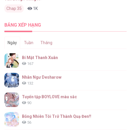
Chap 35
1K
1
1 tuần trước
BẢNG XẾP HẠNG
Ngày
Tuần
Tháng
Bí Mật Thanh Xuân
167
Nhân Ngư Desharow
132
Tuyển tập BOYLOVE màu sắc
90
Bỗng Nhiên Tôi Trở Thành Quạ Đen!!
56