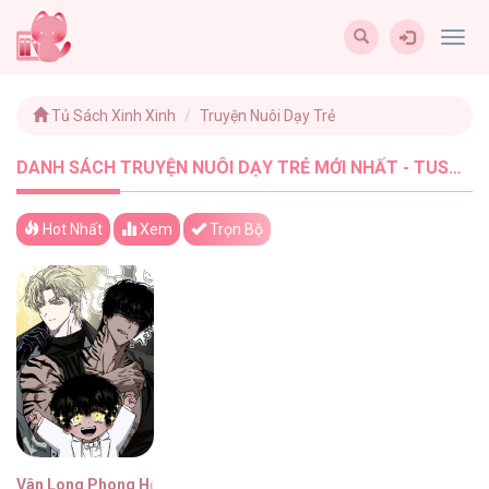
Togg
navig
Tủ Sách Xinh Xinh
Truyện Nuôi Dạy Trẻ
DANH SÁCH TRUYỆN NUÔI DẠY TRẺ MỚI NHẤT - TUSACHXINHXINH (1)
Hot Nhất
Xem
Trọn Bộ
Vân Long Phong Hổ