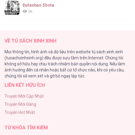
Đutanbao Shota
56
Tên Khốn Đáng Yêu Của Tôi
55
VỀ TỦ SÁCH XINH XINH
Kiếp Này Ta Sẽ Trở Thành Gia Chủ
Mọi thông tin, hình ảnh và dữ liệu trên website tủ sách xinh xinh
54
(tusachxinhxinh.org) đều được sưu tầm trên Internet. Chúng tôi
không sở hữu hay chịu trách nhiệm bản quyền nội dung. Nếu làm
Một Đêm Nọ Đột Nhiên Yandere Tới!
ảnh hưởng đến cá nhân hoặc bất cứ tổ chức nào, khi có yêu cầu,
51
chúng tôi sẽ xem xét và gỡ bỏ ngay lập tức.
LIÊN KẾT HỮU ÍCH
Cách Khiến Phu Quân Đứng Về Phía Tôi
48
Truyện Mới Cập Nhật
Truyện Mới Đăng
ONESHOT CHỊCH VỒN CHỊCH VÃ
Truyện Hot Nhất
47
TỪ KHÓA TÌM KIẾM