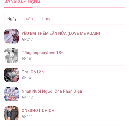
BẢNG XẾP HẠNG
Ngày
Tuần
Tháng
YÊU EM THÊM LẦN NỮA (LOVE ME AGAIN)
217
Tổng hợp boylove 18+
161
Trai Có Lồn
141
Nhận Nuôi Người Cha Phản Diện
112
ONESHOT CHỊCH
111