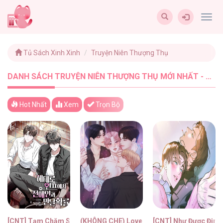
Togg
navig
Tủ Sách Xinh Xinh
Truyện Niên Thượng Thụ
DANH SÁCH TRUYỆN NIÊN THƯỢNG THỤ MỚI NHẤT - TUSACHXINHXINH (12)
Hot Nhất
Xem
Trọn Bộ
[CNT] Tạm Chăm Sóc Tình Cũ
(KHÔNG CHE) Love Remedy
[CNT] Như Được Định