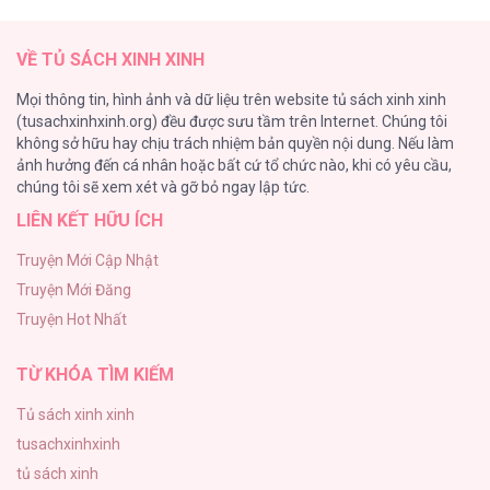
[RTT] Hồi Ức Cuối Cùng
107
VỀ TỦ SÁCH XINH XINH
Tự Do Trong Mơ
Mọi thông tin, hình ảnh và dữ liệu trên website tủ sách xinh xinh
98
(tusachxinhxinh.org) đều được sưu tầm trên Internet. Chúng tôi
không sở hữu hay chịu trách nhiệm bản quyền nội dung. Nếu làm
TUYỂN TẬP: TRAI CÓ LỒN
ảnh hưởng đến cá nhân hoặc bất cứ tổ chức nào, khi có yêu cầu,
92
chúng tôi sẽ xem xét và gỡ bỏ ngay lập tức.
LIÊN KẾT HỮU ÍCH
Kiếp Này Ta Sẽ Trở Thành Gia Chủ
91
Truyện Mới Cập Nhật
Truyện Mới Đăng
Vết Tích Của Ánh Dương
Truyện Hot Nhất
89
TỪ KHÓA TÌM KIẾM
Tủ sách xinh xinh
tusachxinhxinh
tủ sách xinh