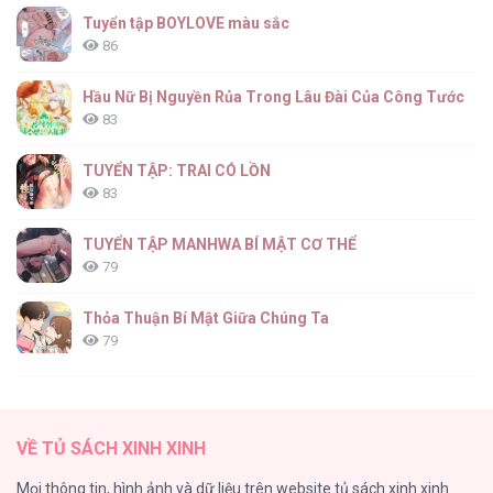
Tuyển tập BOYLOVE màu sắc
86
Hầu Nữ Bị Nguyền Rủa Trong Lâu Đài Của Công Tước
83
TUYỂN TẬP: TRAI CÓ LỒN
83
TUYỂN TẬP MANHWA BÍ MẬT CƠ THỂ
79
Thỏa Thuận Bí Mật Giữa Chúng Ta
79
Căn Nhà Của Dị Nhân
61
VỀ TỦ SÁCH XINH XINH
CẨN THẬN TRĂNG TRÒN THÁNG 3 ĐẤY
Mọi thông tin, hình ảnh và dữ liệu trên website tủ sách xinh xinh
51