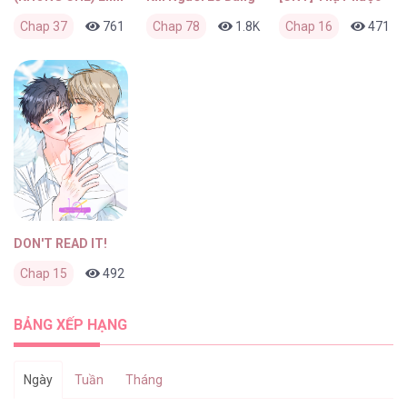
Chap 37
761
0
Chap 78
6 giờ trước
1.8K
0
Chap 16
4 ngày trước
471
DON'T READ IT!
Chap 15
492
0
2 tháng trước
BẢNG XẾP HẠNG
Ngày
Tuần
Tháng