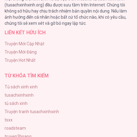
(tusachxinhxinh.org) đều được sưu tầm trên Internet. Chúng tôi
không sở hữu hay chịu trách nhiệm bản quyền nội dung. Nếu làm
Bí Mật Thanh Xuân
ảnh hưởng đến cá nhân hoặc bất cứ tổ chức nào, khi có yêu cầu,
51
chúng tôi sẽ xem xét và gỡ bỏ ngay lập tức.
LIÊN KẾT HỮU ÍCH
Ảo Mộng tình yêu
48
Truyện Mới Cập Nhật
Truyện Mới Đăng
Con Tim Rung Động
Truyện Hot Nhất
47
TỪ KHÓA TÌM KIẾM
Tủ sách xinh xinh
tusachxinhxinh
tủ sách xinh
Truyện tranh tusachxinhxinh
tsxx
roadsteam
truyen3hsang