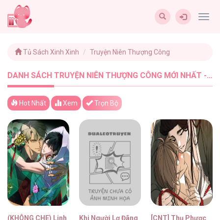
Togg
navig
Tủ Sách Xinh Xinh
Truyện Niên Thượng Công
DANH SÁCH TRUYỆN NIÊN THƯỢNG CÔNG MỚI NHẤT - TUSACHXINHXINH (4)
Hot Nhất
Xem
Trọn Bộ
(KHÔNG CHE) Linh Thiêng
Khi Người Lơ Đãng
[CNT] Thụ Phược