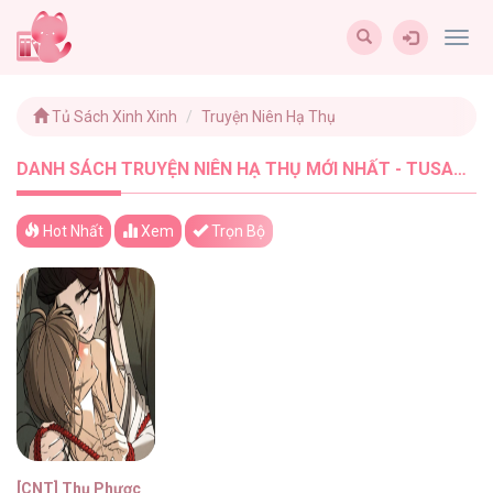
Togg
navig
Tủ Sách Xinh Xinh
Truyện Niên Hạ Thụ
DANH SÁCH TRUYỆN NIÊN HẠ THỤ MỚI NHẤT - TUSACHXINHXINH (1)
Hot Nhất
Xem
Trọn Bộ
[CNT] Thụ Phược