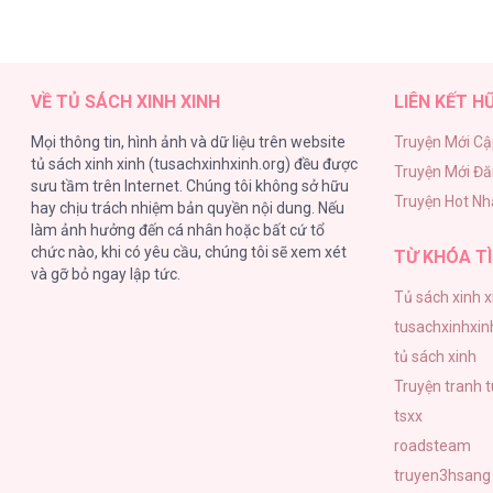
VỀ TỦ SÁCH XINH XINH
LIÊN KẾT H
Mọi thông tin, hình ảnh và dữ liệu trên website
Truyện Mới Cậ
tủ sách xinh xinh (tusachxinhxinh.org) đều được
Truyện Mới Đ
sưu tầm trên Internet. Chúng tôi không sở hữu
Truyện Hot Nh
hay chịu trách nhiệm bản quyền nội dung. Nếu
làm ảnh hưởng đến cá nhân hoặc bất cứ tổ
chức nào, khi có yêu cầu, chúng tôi sẽ xem xét
TỪ KHÓA TÌ
và gỡ bỏ ngay lập tức.
Tủ sách xinh x
tusachxinhxin
tủ sách xinh
Truyện tranh 
tsxx
roadsteam
truyen3hsang