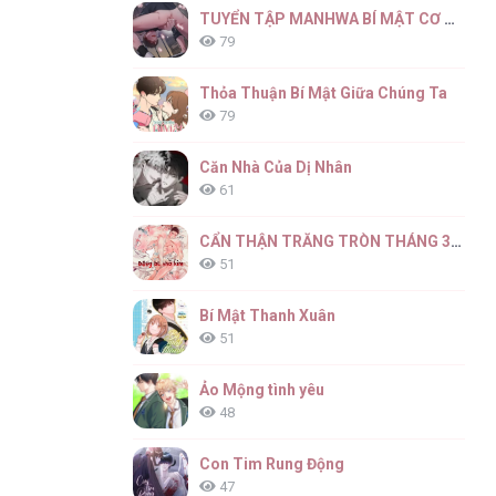
TUYỂN TẬP MANHWA BÍ MẬT CƠ THỂ
79
Thỏa Thuận Bí Mật Giữa Chúng Ta
79
Căn Nhà Của Dị Nhân
61
CẨN THẬN TRĂNG TRÒN THÁNG 3 ĐẤY
51
Bí Mật Thanh Xuân
51
Ảo Mộng tình yêu
48
Con Tim Rung Động
47