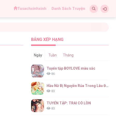
Tusachxinhxinh
Danh Sách Truyện
BẢNG XẾP HẠNG
Ngày
Tuần
Tháng
Tuyển tập BOYLOVE màu sắc
86
Hầu Nữ Bị Nguyền Rủa Trong Lâu Đài Của Công Tước
83
TUYỂN TẬP: TRAI CÓ LỒN
83