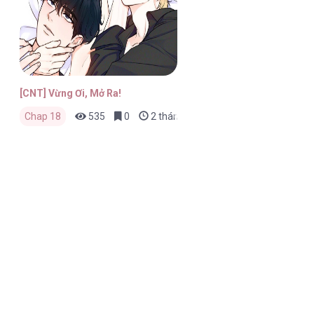
[CNT] Vừng Ơi, Mở Ra!
Chap 18
535
0
2 tháng trước