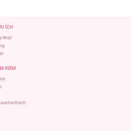
ỮU ÍCH
p Nhật
ăng
ất
M KIẾM
inh
h
tusachxinhxinh