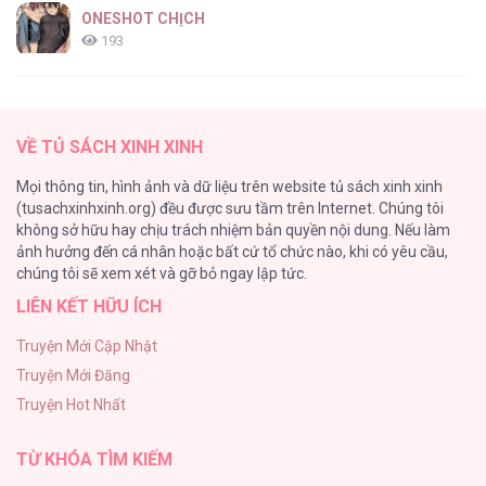
ONESHOT CHỊCH
193
Tổng hợp boylove 18+
187
VỀ TỦ SÁCH XINH XINH
Kiếp Này Ta Sẽ Trở Thành Gia Chủ
Mọi thông tin, hình ảnh và dữ liệu trên website tủ sách xinh xinh
184
(tusachxinhxinh.org) đều được sưu tầm trên Internet. Chúng tôi
không sở hữu hay chịu trách nhiệm bản quyền nội dung. Nếu làm
Cuộc Sống Sung Sướng Trong Tù
ảnh hưởng đến cá nhân hoặc bất cứ tổ chức nào, khi có yêu cầu,
140
chúng tôi sẽ xem xét và gỡ bỏ ngay lập tức.
LIÊN KẾT HỮU ÍCH
Đứa Nhỏ Không Phải Là Con Anh
132
Truyện Mới Cập Nhật
Truyện Mới Đăng
Mùa Xuân Hoa Nở
Truyện Hot Nhất
104
TỪ KHÓA TÌM KIẾM