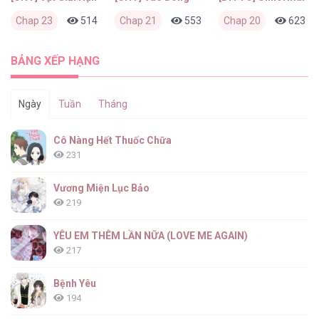
Chap 23
514
0
Chap 21
2 ngày trước
553
0
Chap 20
1 tuần trước
623
BẢNG XẾP HẠNG
Ngày
Tuần
Tháng
Cô Nàng Hết Thuốc Chữa
231
Vương Miện Lục Bảo
219
YÊU EM THÊM LẦN NỮA (LOVE ME AGAIN)
217
Bệnh Yêu
194