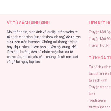
VỀ TỦ SÁCH XINH XINH
LIÊN KẾT H
Mọi thông tin, hình ảnh và dữ liệu trên website
Truyện Mới Cậ
tủ sách xinh xinh (tusachxinhxinh.org) đều được
Truyện Mới Đ
sưu tầm trên Internet. Chúng tôi không sở hữu
Truyện Hot Nh
hay chịu trách nhiệm bản quyền nội dung. Nếu
làm ảnh hưởng đến cá nhân hoặc bất cứ tổ
chức nào, khi có yêu cầu, chúng tôi sẽ xem xét
TỪ KHÓA TÌ
và gỡ bỏ ngay lập tức.
Tủ sách xinh x
tusachxinhxin
tủ sách xinh
Truyện tranh 
tsxx
roadsteam
truyen3hsang