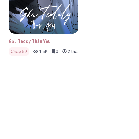
Gấu Teddy Thân Yêu
Chap 59
1.5K
0
2 tháng trước