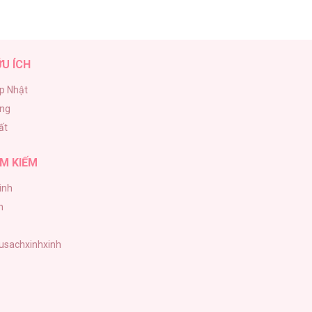
ỮU ÍCH
p Nhật
ăng
ất
M KIẾM
inh
h
tusachxinhxinh