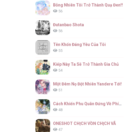
Bỗng Nhiên Tôi Trở Thành Quạ Đen!!
56
Đutanbao Shota
56
Tên Khốn Đáng Yêu Của Tôi
55
Kiếp Này Ta Sẽ Trở Thành Gia Chủ
54
Một Đêm Nọ Đột Nhiên Yandere Tới!
51
Cách Khiến Phu Quân Đứng Về Phía Tôi
48
ONESHOT CHỊCH VỒN CHỊCH VÃ
47