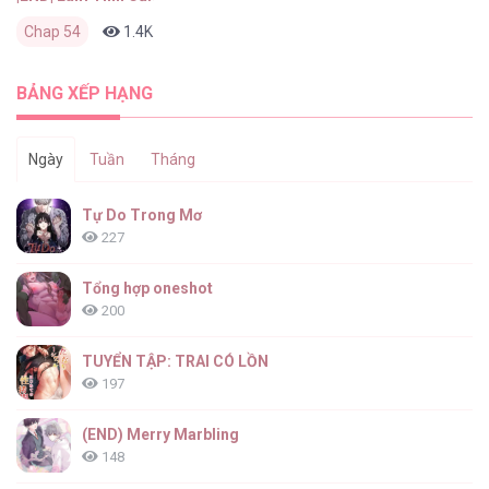
Chap 54
1.4K
0
2 tháng trước
BẢNG XẾP HẠNG
Ngày
Tuần
Tháng
Tự Do Trong Mơ
227
Tổng hợp oneshot
200
TUYỂN TẬP: TRAI CÓ LỒN
197
(END) Merry Marbling
148