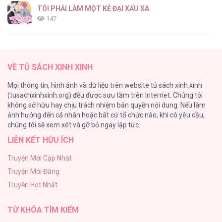
TÔI PHẢI LÀM MỘT KẺ ĐẠI XẤU XA
147
Thiên Đường Táo Xanh
145
VỀ TỦ SÁCH XINH XINH
Cây Không Có Rễ
Mọi thông tin, hình ảnh và dữ liệu trên website tủ sách xinh xinh
116
(tusachxinhxinh.org) đều được sưu tầm trên Internet. Chúng tôi
không sở hữu hay chịu trách nhiệm bản quyền nội dung. Nếu làm
Làm vị cứu tinh thật dễ dàng
ảnh hưởng đến cá nhân hoặc bất cứ tổ chức nào, khi có yêu cầu,
113
chúng tôi sẽ xem xét và gỡ bỏ ngay lập tức.
LIÊN KẾT HỮU ÍCH
|END| Định Tên Mối Quan Hệ
109
Truyện Mới Cập Nhật
Truyện Mới Đăng
Phạm Luật
Truyện Hot Nhất
106
TỪ KHÓA TÌM KIẾM