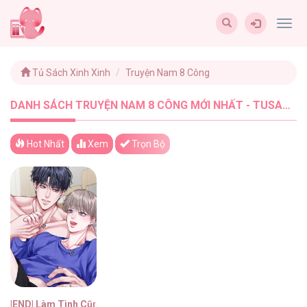
Togg
navig
Tủ Sách Xinh Xinh
Truyện Nam 8 Công
DANH SÁCH TRUYỆN NAM 8 CÔNG MỚI NHẤT - TUSACHXINHXINH (1)
Hot Nhất
Xem
Trọn Bộ
|END| Làm Tình Cũng Cần Luyện Tập Nữa Sao