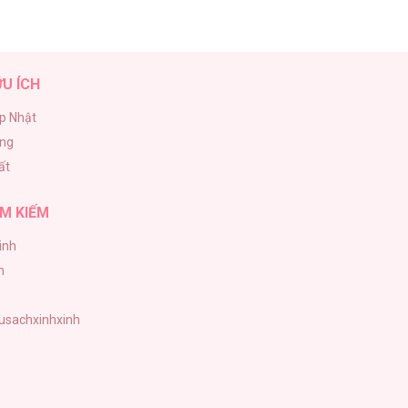
ỮU ÍCH
p Nhật
ăng
ất
M KIẾM
inh
h
tusachxinhxinh