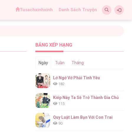
Tusachxinhxinh
Danh Sách Truyện
BẢNG XẾP HẠNG
Ngày
Tuần
Tháng
Lớ Ngớ Vớ Phải Tình Yêu
182
Kiếp Này Ta Sẽ Trở Thành Gia Chủ
115
Quy Luật Làm Bạn Với Con Trai
90