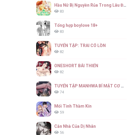
Hầu Nữ Bị Nguyền Rủa Trong Lâu Đài Của Công Tước
83
Tổng hợp boylove 18+
83
TUYỂN TẬP: TRAI CÓ LỒN
82
ONESHORT BÁI THIẾN
82
TUYỂN TẬP MANHWA BÍ MẬT CƠ THỂ
74
Mối Tình Thầm Kín
59
Căn Nhà Của Dị Nhân
56