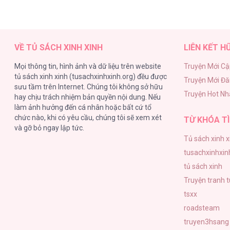
VỀ TỦ SÁCH XINH XINH
LIÊN KẾT H
Mọi thông tin, hình ảnh và dữ liệu trên website
Truyện Mới Cậ
tủ sách xinh xinh (tusachxinhxinh.org) đều được
Truyện Mới Đ
sưu tầm trên Internet. Chúng tôi không sở hữu
Truyện Hot Nh
hay chịu trách nhiệm bản quyền nội dung. Nếu
làm ảnh hưởng đến cá nhân hoặc bất cứ tổ
chức nào, khi có yêu cầu, chúng tôi sẽ xem xét
TỪ KHÓA TÌ
và gỡ bỏ ngay lập tức.
Tủ sách xinh x
tusachxinhxin
tủ sách xinh
Truyện tranh 
tsxx
roadsteam
truyen3hsang