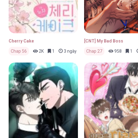
Cherry Cake
[CNT] My Bad Boss
Chap 56
2K
1
3 ngày trước
Chap 27
958
1