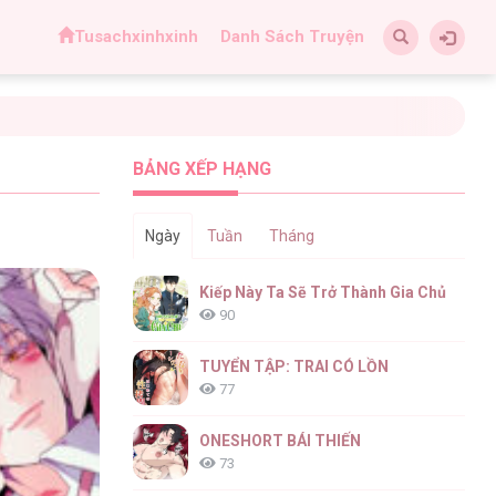
Tusachxinhxinh
Danh Sách Truyện
BẢNG XẾP HẠNG
Ngày
Tuần
Tháng
Kiếp Này Ta Sẽ Trở Thành Gia Chủ
90
TUYỂN TẬP: TRAI CÓ LỒN
77
ONESHORT BÁI THIẾN
73