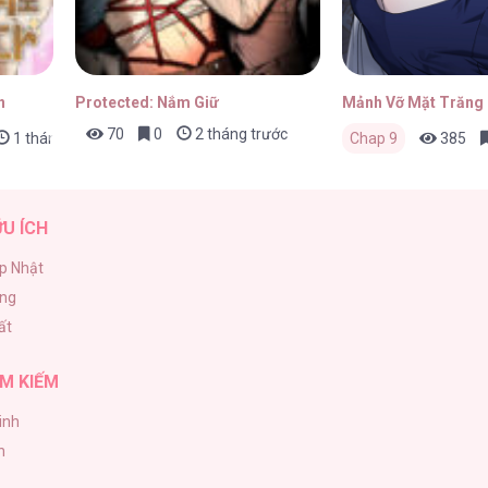
n
Protected: Nắm Giữ
Mảnh Vỡ Mặt Trăng
70
0
2 tháng trước
1 tháng trước
Chap 9
385
ỮU ÍCH
p Nhật
ăng
ất
M KIẾM
inh
h