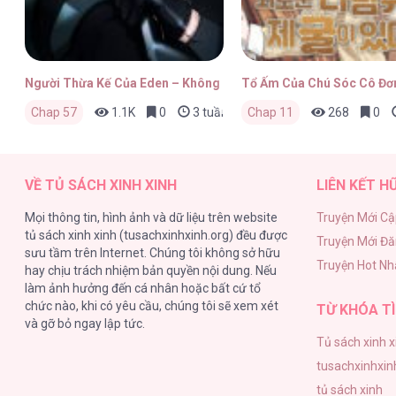
Người Thừa Kế Của Eden – Không Che
Tổ Ấm Của Chú Sóc Cô Đơ
Chap 57
1.1K
0
3 tuần trước
Chap 11
268
0
VỀ TỦ SÁCH XINH XINH
LIÊN KẾT H
Mọi thông tin, hình ảnh và dữ liệu trên website
Truyện Mới Cậ
tủ sách xinh xinh (tusachxinhxinh.org) đều được
Truyện Mới Đ
sưu tầm trên Internet. Chúng tôi không sở hữu
Truyện Hot Nh
hay chịu trách nhiệm bản quyền nội dung. Nếu
làm ảnh hưởng đến cá nhân hoặc bất cứ tổ
chức nào, khi có yêu cầu, chúng tôi sẽ xem xét
TỪ KHÓA TÌ
và gỡ bỏ ngay lập tức.
Tủ sách xinh x
tusachxinhxin
tủ sách xinh