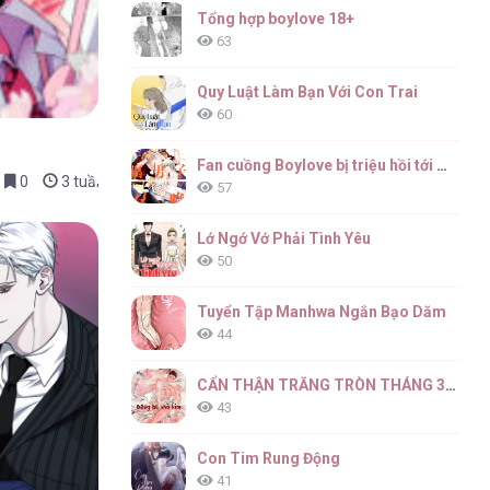
Tổng hợp boylove 18+
63
Quy Luật Làm Bạn Với Con Trai
60
Fan cuồng Boylove bị triệu hồi tới một thế giới lạ
0
3 tuần trước
57
Lớ Ngớ Vớ Phải Tình Yêu
50
Tuyển Tập Manhwa Ngắn Bạo Dăm
44
CẨN THẬN TRĂNG TRÒN THÁNG 3 ĐẤY
43
Con Tim Rung Động
41