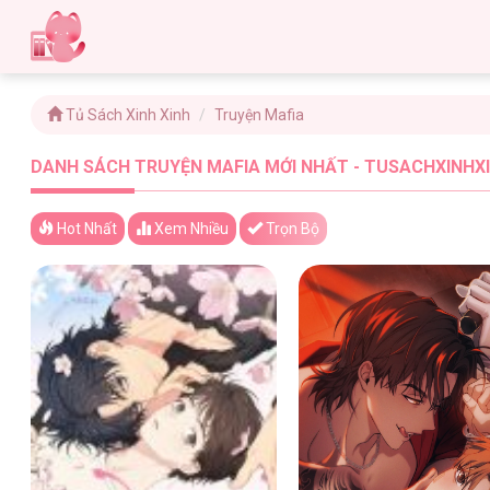
Tủ Sách Xinh Xinh
Truyện Mafia
DANH SÁCH TRUYỆN MAFIA MỚI NHẤT - TUSACHXINHXI
Hot Nhất
Xem
Nhiều
Trọn Bộ