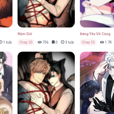
Nắm Giữ
Đáng Yêu Vô Cùng
1 tuần trước
Chap 20
756
0
3 tuần trước
Chap 55
1.7K