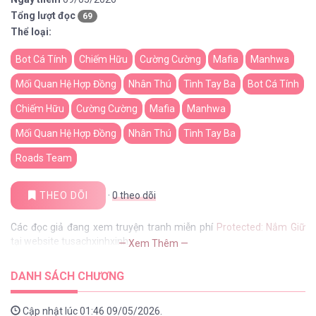
Tổng lượt đọc
69
Thể loại:
Bot Cá Tính
Chiếm Hữu
Cường Cường
Mafia
Manhwa
Mối Quan Hệ Hợp Đồng
Nhân Thú
Tình Tay Ba
Bot Cá Tính
Chiếm Hữu
Cường Cường
Mafia
Manhwa
Mối Quan Hệ Hợp Đồng
Nhân Thú
Tình Tay Ba
Roads Team
THEO DÕI
·
0
theo dõi
Các đọc giả đang xem truyện tranh miễn phí
Protected: Nắm Giữ
tại website tusachxinhxinh
— Xem Thêm —
DANH SÁCH CHƯƠNG
Cập nhật lúc 01:46 09/05/2026.