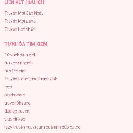
LIÊN KẾT HỮU ÍCH
Khế Ước Hôn Nhân Của Mẹ Tôi
34
Truyện Mới Cập Nhật
Truyện Mới Đăng
Bạn Của Em Trai
Truyện Hot Nhất
33
TỪ KHÓA TÌM KIẾM
Tủ sách xinh xinh
tusachxinhxinh
tủ sách xinh
Truyện tranh tusachxinhxinh
tsxx
roadsteam
truyen3hsang
dualeotruyen
vitaminkoo
lazy truyện
navyteam
quả anh đào cuteo