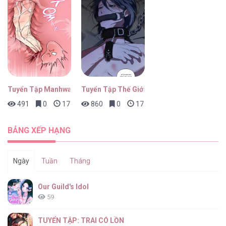
Tuyển Tập Manhwa Ngắn Bạo Dăm
Tuyển Tập Thế Giới ABO
491
0
17 giờ trước
860
0
17 giờ trước
BẢNG XẾP HẠNG
Ngày
Tuần
Tháng
Our Guild's Idol
59
TUYỂN TẬP: TRAI CÓ LỒN