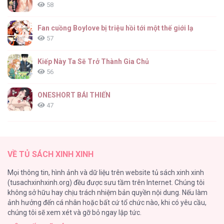
58
Fan cuồng Boylove bị triệu hồi tới một thế giới lạ
57
Kiếp Này Ta Sẽ Trở Thành Gia Chủ
56
ONESHORT BÁI THIẾN
47
Tổng hợp boylove 18+
37
VỀ TỦ SÁCH XINH XINH
[Oneshot series] Tình ta
Mọi thông tin, hình ảnh và dữ liệu trên website tủ sách xinh xinh
36
(tusachxinhxinh.org) đều được sưu tầm trên Internet. Chúng tôi
không sở hữu hay chịu trách nhiệm bản quyền nội dung. Nếu làm
Tuyển Tập Manhwa Ngắn Bạo Dăm
ảnh hưởng đến cá nhân hoặc bất cứ tổ chức nào, khi có yêu cầu,
34
chúng tôi sẽ xem xét và gỡ bỏ ngay lập tức.