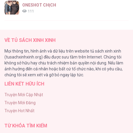
ONESHOT CHỊCH
111
[RTT] Hồi Ức Cuối Cùng
107
VỀ TỦ SÁCH XINH XINH
Tự Do Trong Mơ
Mọi thông tin, hình ảnh và dữ liệu trên website tủ sách xinh xinh
98
(tusachxinhxinh.org) đều được sưu tầm trên Internet. Chúng tôi
không sở hữu hay chịu trách nhiệm bản quyền nội dung. Nếu làm
TUYỂN TẬP: TRAI CÓ LỒN
ảnh hưởng đến cá nhân hoặc bất cứ tổ chức nào, khi có yêu cầu,
92
chúng tôi sẽ xem xét và gỡ bỏ ngay lập tức.
LIÊN KẾT HỮU ÍCH
Kiếp Này Ta Sẽ Trở Thành Gia Chủ
91
Truyện Mới Cập Nhật
Truyện Mới Đăng
Vết Tích Của Ánh Dương
Truyện Hot Nhất
89
TỪ KHÓA TÌM KIẾM