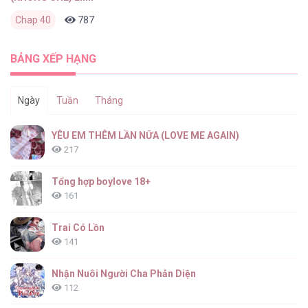
Chap 40
787
0
14 giờ trước
BẢNG XẾP HẠNG
Ngày
Tuần
Tháng
YÊU EM THÊM LẦN NỮA (LOVE ME AGAIN)
217
Tổng hợp boylove 18+
161
Trai Có Lồn
141
Nhận Nuôi Người Cha Phản Diện
112