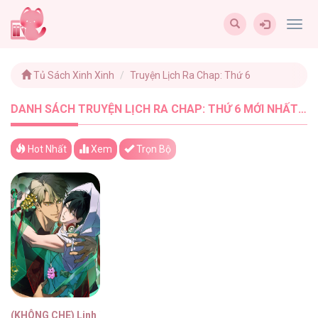
Togg
navig
Tủ Sách Xinh Xinh
Truyện Lịch Ra Chap: Thứ 6
DANH SÁCH TRUYỆN LỊCH RA CHAP: THỨ 6 MỚI NHẤT - TUSACHXINHXINH (1)
Hot Nhất
Xem
Trọn Bộ
(KHÔNG CHE) Linh Thiêng