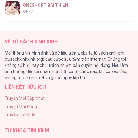
ONESHORT BÁI THIẾN
47
Tổng hợp boylove 18+
37
VỀ TỦ SÁCH XINH XINH
[Oneshot series] Tình ta
Mọi thông tin, hình ảnh và dữ liệu trên website tủ sách xinh xinh
36
(tusachxinhxinh.org) đều được sưu tầm trên Internet. Chúng tôi
không sở hữu hay chịu trách nhiệm bản quyền nội dung. Nếu làm
Tuyển Tập Manhwa Ngắn Bạo Dăm
ảnh hưởng đến cá nhân hoặc bất cứ tổ chức nào, khi có yêu cầu,
34
chúng tôi sẽ xem xét và gỡ bỏ ngay lập tức.
LIÊN KẾT HỮU ÍCH
Khế Ước Hôn Nhân Của Mẹ Tôi
34
Truyện Mới Cập Nhật
Truyện Mới Đăng
Bạn Của Em Trai
Truyện Hot Nhất
33
TỪ KHÓA TÌM KIẾM