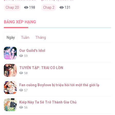
Chap 20
198
0
Chap 2
1 tuần trước
131
0
2 tháng trước
BẢNG XẾP HẠNG
Ngày
Tuần
Tháng
Our Guild's Idol
59
TUYỂN TẬP: TRAI CÓ LỒN
58
Fan cuồng Boylove bị triệu hồi tới một thế giới lạ
57
Kiếp Này Ta Sẽ Trở Thành Gia Chủ
56