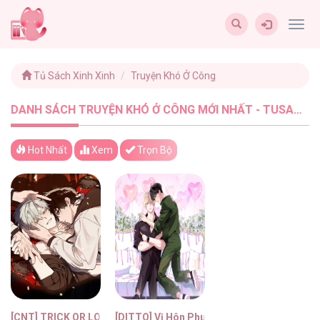
Togg
navig
Tủ Sách Xinh Xinh
Truyện Khó Ở Công
DANH SÁCH TRUYỆN KHÓ Ở CÔNG MỚI NHẤT - TUSACHXINHXINH (2)
Hot Nhất
Xem
Trọn Bộ
[CNT] TRICK OR LOVE
[DITTO] Vị Hôn Phu Dễ Xấu Hổ Của Tôi