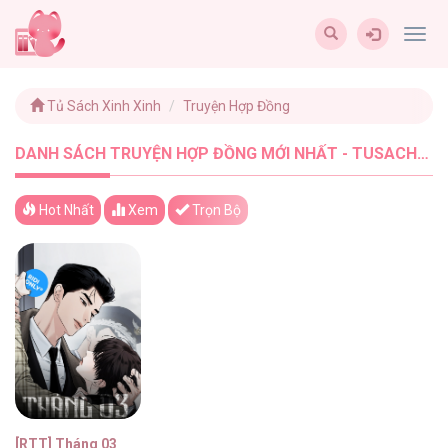
Togg
navig
Tủ Sách Xinh Xinh
Truyện Hợp Đồng
DANH SÁCH TRUYỆN HỢP ĐỒNG MỚI NHẤT - TUSACHXINHXINH (1)
Hot Nhất
Xem
Trọn Bộ
[RTT] Tháng 03