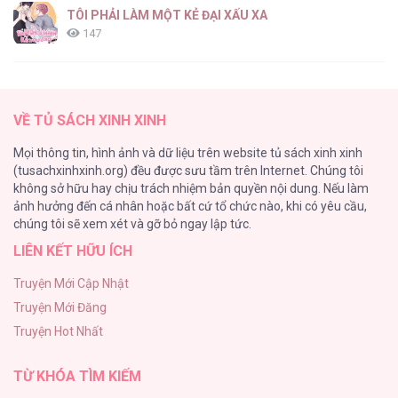
TÔI PHẢI LÀM MỘT KẺ ĐẠI XẤU XA
147
Thiên Đường Táo Xanh
145
VỀ TỦ SÁCH XINH XINH
Cây Không Có Rễ
Mọi thông tin, hình ảnh và dữ liệu trên website tủ sách xinh xinh
116
(tusachxinhxinh.org) đều được sưu tầm trên Internet. Chúng tôi
không sở hữu hay chịu trách nhiệm bản quyền nội dung. Nếu làm
Làm vị cứu tinh thật dễ dàng
ảnh hưởng đến cá nhân hoặc bất cứ tổ chức nào, khi có yêu cầu,
113
chúng tôi sẽ xem xét và gỡ bỏ ngay lập tức.
LIÊN KẾT HỮU ÍCH
|END| Định Tên Mối Quan Hệ
109
Truyện Mới Cập Nhật
Truyện Mới Đăng
Phạm Luật
Truyện Hot Nhất
106
TỪ KHÓA TÌM KIẾM