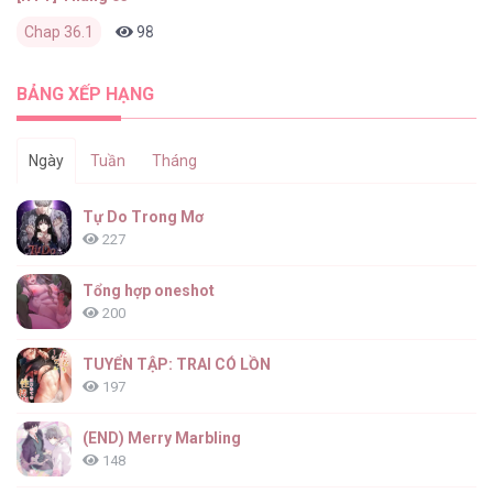
Chap 36.1
987
0
2 tháng trước
BẢNG XẾP HẠNG
Ngày
Tuần
Tháng
Tự Do Trong Mơ
227
Tổng hợp oneshot
200
TUYỂN TẬP: TRAI CÓ LỒN
197
(END) Merry Marbling
148