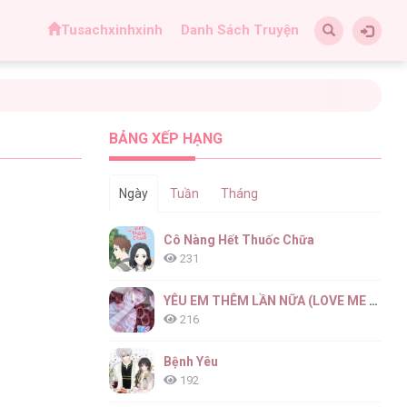
Tusachxinhxinh
Danh Sách Truyện
BẢNG XẾP HẠNG
Ngày
Tuần
Tháng
Cô Nàng Hết Thuốc Chữa
231
YÊU EM THÊM LẦN NỮA (LOVE ME AGAIN)
216
Bệnh Yêu
192