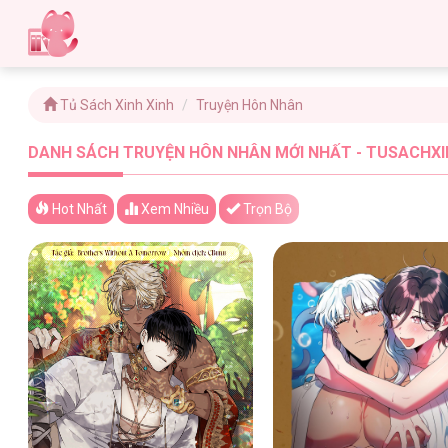
Tủ Sách Xinh Xinh
Truyện Hôn Nhân
DANH SÁCH TRUYỆN HÔN NHÂN MỚI NHẤT - TUSACHXIN
Hot Nhất
Xem
Nhiều
Trọn Bộ