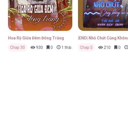
Hoa Rộ Giữa Đêm Đông Trắng
|END| Nhỏ Chút Cũng Khôn
Chap 30
930
0
1 tháng trước
Chap 5
210
0