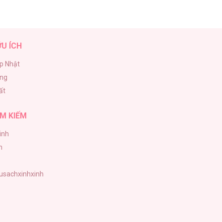
ỮU ÍCH
p Nhật
ăng
ất
M KIẾM
inh
h
tusachxinhxinh