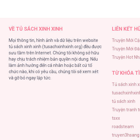
VỀ TỦ SÁCH XINH XINH
LIÊN KẾT H
Mọi thông tin, hình ảnh và dữ liệu trên website
Truyện Mới Cậ
tủ sách xinh xinh (tusachxinhxinh.org) đều được
Truyện Mới Đ
sưu tầm trên Internet. Chúng tôi không sở hữu
Truyện Hot Nh
hay chịu trách nhiệm bản quyền nội dung. Nếu
làm ảnh hưởng đến cá nhân hoặc bất cứ tổ
chức nào, khi có yêu cầu, chúng tôi sẽ xem xét
TỪ KHÓA TÌ
và gỡ bỏ ngay lập tức.
Tủ sách xinh x
tusachxinhxin
tủ sách xinh
Truyện tranh 
tsxx
roadsteam
truyen3hsang