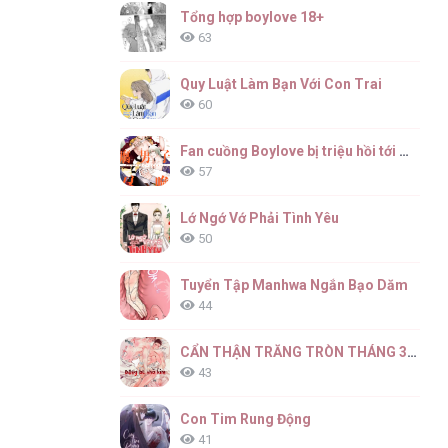
Tổng hợp boylove 18+
63
Quy Luật Làm Bạn Với Con Trai
60
Fan cuồng Boylove bị triệu hồi tới một thế giới lạ
57
Lớ Ngớ Vớ Phải Tình Yêu
50
Tuyển Tập Manhwa Ngắn Bạo Dăm
44
CẨN THẬN TRĂNG TRÒN THÁNG 3 ĐẤY
43
Con Tim Rung Động
41