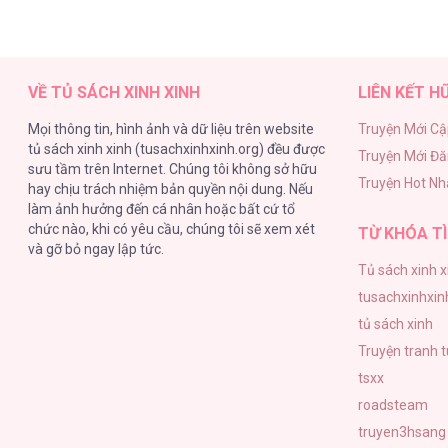
VỀ TỦ SÁCH XINH XINH
LIÊN KẾT H
Mọi thông tin, hình ảnh và dữ liệu trên website
Truyện Mới Cậ
tủ sách xinh xinh (tusachxinhxinh.org) đều được
Truyện Mới Đ
sưu tầm trên Internet. Chúng tôi không sở hữu
Truyện Hot Nh
hay chịu trách nhiệm bản quyền nội dung. Nếu
làm ảnh hưởng đến cá nhân hoặc bất cứ tổ
chức nào, khi có yêu cầu, chúng tôi sẽ xem xét
TỪ KHÓA TÌ
và gỡ bỏ ngay lập tức.
Tủ sách xinh x
tusachxinhxin
tủ sách xinh
Truyện tranh 
tsxx
roadsteam
truyen3hsang