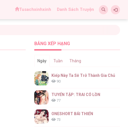
Tusachxinhxinh
Danh Sách Truyện
BẢNG XẾP HẠNG
Ngày
Tuần
Tháng
Kiếp Này Ta Sẽ Trở Thành Gia Chủ
90
TUYỂN TẬP: TRAI CÓ LỒN
77
ONESHORT BÁI THIẾN
73