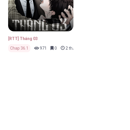
[RTT] Tháng 03
Chap 36.1
971
0
2 tháng trước