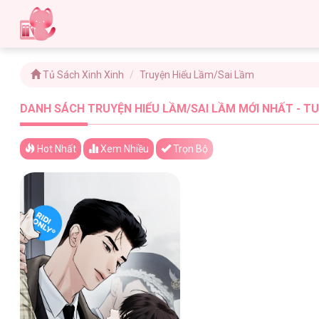
Tủ Sách Xinh Xinh
Truyện Hiểu Lầm/Sai Lầm
DANH SÁCH TRUYỆN HIỂU LẦM/SAI LẦM MỚI NHẤT - TU
Hot Nhất
Xem
Nhiều
Trọn Bộ