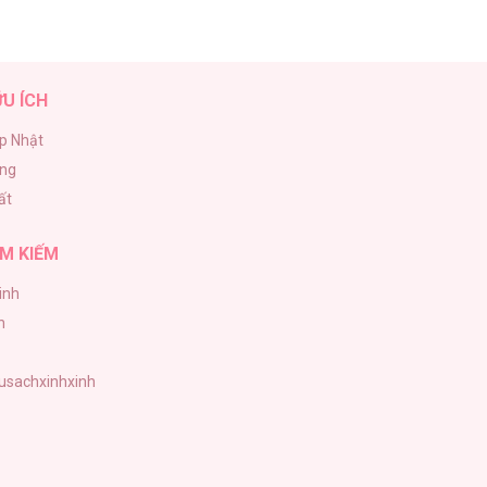
ỮU ÍCH
p Nhật
ăng
ất
M KIẾM
inh
h
tusachxinhxinh