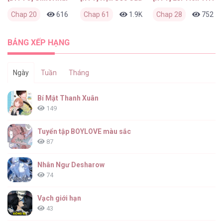
Chap 20
616
0
Chap 61
2 tuần trước
1.9K
1
Chap 28
1 tháng trước
752
BẢNG XẾP HẠNG
Ngày
Tuần
Tháng
Bí Mật Thanh Xuân
149
Tuyển tập BOYLOVE màu sắc
87
Nhân Ngư Desharow
74
Vạch giới hạn
43