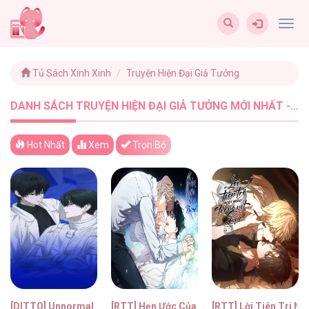
Togg
navig
Tủ Sách Xinh Xinh
Truyện Hiện Đại Giả Tưởng
DANH SÁCH TRUYỆN HIỆN ĐẠI GIẢ TƯỞNG MỚI NHẤT - TUSACHXINHXINH (3)
Hot Nhất
Xem
Trọn Bộ
[DITTO] Unnormal
[RTT] Hẹn Ước Của KiWon
[RTT] Lời Tiên Tri N