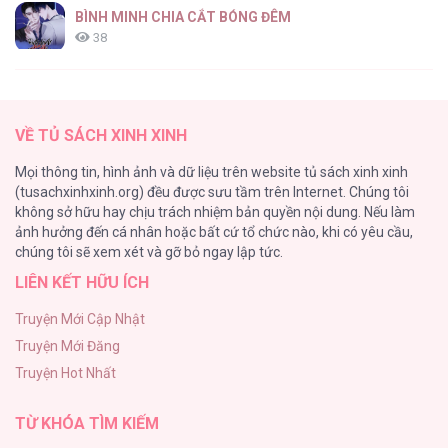
BÌNH MINH CHIA CẮT BÓNG ĐÊM
38
Thung Lũng Hẹp
27
VỀ TỦ SÁCH XINH XINH
Nuôi Vị Hôn Phu Bằng Tiền Bạc
Mọi thông tin, hình ảnh và dữ liệu trên website tủ sách xinh xinh
26
(tusachxinhxinh.org) đều được sưu tầm trên Internet. Chúng tôi
không sở hữu hay chịu trách nhiệm bản quyền nội dung. Nếu làm
Rổn Nước Lì
ảnh hưởng đến cá nhân hoặc bất cứ tổ chức nào, khi có yêu cầu,
26
chúng tôi sẽ xem xét và gỡ bỏ ngay lập tức.
LIÊN KẾT HỮU ÍCH
Tuyển Tập Manhwa Côn Trùng
26
Truyện Mới Cập Nhật
Truyện Mới Đăng
Phạm Luật
Truyện Hot Nhất
25
TỪ KHÓA TÌM KIẾM