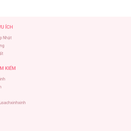
ỮU ÍCH
p Nhật
ăng
ất
M KIẾM
inh
h
tusachxinhxinh