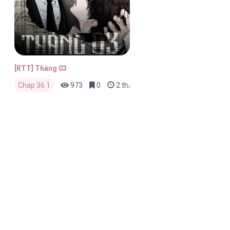
[RTT] Tháng 03
Chap 36.1
973
0
2 tháng trước