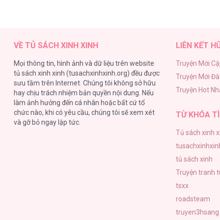
VỀ TỦ SÁCH XINH XINH
LIÊN KẾT H
Mọi thông tin, hình ảnh và dữ liệu trên website
Truyện Mới Cậ
tủ sách xinh xinh (tusachxinhxinh.org) đều được
Truyện Mới Đ
sưu tầm trên Internet. Chúng tôi không sở hữu
Truyện Hot Nh
hay chịu trách nhiệm bản quyền nội dung. Nếu
làm ảnh hưởng đến cá nhân hoặc bất cứ tổ
chức nào, khi có yêu cầu, chúng tôi sẽ xem xét
TỪ KHÓA TÌ
và gỡ bỏ ngay lập tức.
Tủ sách xinh x
tusachxinhxin
tủ sách xinh
Truyện tranh 
tsxx
roadsteam
truyen3hsang