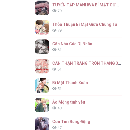
TUYỂN TẬP MANHWA BÍ MẬT CƠ THỂ
79
Thỏa Thuận Bí Mật Giữa Chúng Ta
79
Căn Nhà Của Dị Nhân
61
CẨN THẬN TRĂNG TRÒN THÁNG 3 ĐẤY
51
Bí Mật Thanh Xuân
51
Ảo Mộng tình yêu
48
Con Tim Rung Động
47