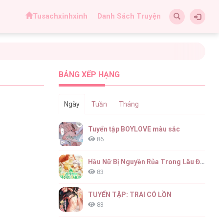
Tusachxinhxinh
Danh Sách Truyện
BẢNG XẾP HẠNG
Ngày
Tuần
Tháng
Tuyển tập BOYLOVE màu sắc
86
Hầu Nữ Bị Nguyền Rủa Trong Lâu Đài Của Công Tước
83
TUYỂN TẬP: TRAI CÓ LỒN
83