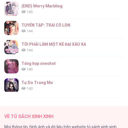
(END) Merry Marbling
145
TUYỂN TẬP: TRAI CÓ LỒN
144
TÔI PHẢI LÀM MỘT KẺ ĐẠI XẤU XA
144
Tổng hợp oneshot
140
Tự Do Trong Mơ
140
Thiên Đường Táo Xanh
138
VỀ TỦ SÁCH XINH XINH
Tình Chàng 30
Mọi thông tin, hình ảnh và dữ liệu trên website tủ sách xinh xinh
102