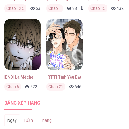
Chap 12.5
537
Chap 1
1
5 ngày trước
88
0
Chap 15
1 tháng trước
432
|END| La Mèche
[RTT] Tình Yêu Bắt Đầu Từ Sợ Hãi
Chap 6
222
0
Chap 21
2 tháng trước
646
0
2 tháng trước
BẢNG XẾP HẠNG
Ngày
Tuần
Tháng