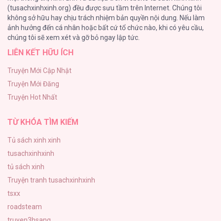
(tusachxinhxinh.org) đều được sưu tầm trên Internet. Chúng tôi
không sở hữu hay chịu trách nhiệm bản quyền nội dung. Nếu làm
Nguyện Ước Vô Vọng Của Ma Nữ
ảnh hưởng đến cá nhân hoặc bất cứ tổ chức nào, khi có yêu cầu,
101
chúng tôi sẽ xem xét và gỡ bỏ ngay lập tức.
LIÊN KẾT HỮU ÍCH
Đầm Sen Héo Úa
95
Truyện Mới Cập Nhật
Truyện Mới Đăng
Phạm Luật
Truyện Hot Nhất
88
TỪ KHÓA TÌM KIẾM
Tủ sách xinh xinh
tusachxinhxinh
tủ sách xinh
Truyện tranh tusachxinhxinh
tsxx
roadsteam
truyen3hsang