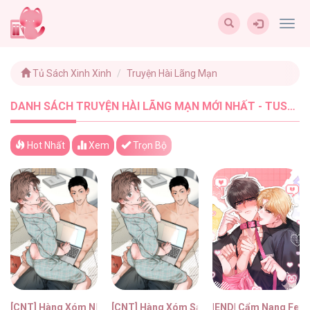
Togg
navig
Tủ Sách Xinh Xinh
Truyện Hài Lãng Mạn
DANH SÁCH TRUYỆN HÀI LÃNG MẠN MỚI NHẤT - TUSACHXINHXINH (5)
Hot Nhất
Xem
Trọn Bộ
[CNT] Hàng Xóm Nhà Bên
[CNT] Hàng Xóm Sát Vách
|END| Cẩm Nang Feti