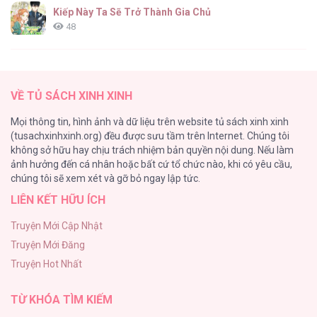
Kiếp Này Ta Sẽ Trở Thành Gia Chủ
48
Cách Khiến Phu Quân Đứng Về Phía Tôi
47
VỀ TỦ SÁCH XINH XINH
Vạch giới hạn
Mọi thông tin, hình ảnh và dữ liệu trên website tủ sách xinh xinh
44
(tusachxinhxinh.org) đều được sưu tầm trên Internet. Chúng tôi
không sở hữu hay chịu trách nhiệm bản quyền nội dung. Nếu làm
Cash Or Credit
ảnh hưởng đến cá nhân hoặc bất cứ tổ chức nào, khi có yêu cầu,
44
chúng tôi sẽ xem xét và gỡ bỏ ngay lập tức.
LIÊN KẾT HỮU ÍCH
BÌNH MINH CHIA CẮT BÓNG ĐÊM
38
Truyện Mới Cập Nhật
Truyện Mới Đăng
ONESHOT CHỊCH VỒN CHỊCH VÃ
Truyện Hot Nhất
31
TỪ KHÓA TÌM KIẾM