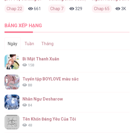
Chap 22
661
0
Chap 7
2 tuần trước
329
0
Chap 65
3 tháng trước
3K
BẢNG XẾP HẠNG
Ngày
Tuần
Tháng
Bí Mật Thanh Xuân
158
Tuyển tập BOYLOVE màu sắc
88
Nhân Ngư Desharow
84
Tên Khốn Đáng Yêu Của Tôi
48