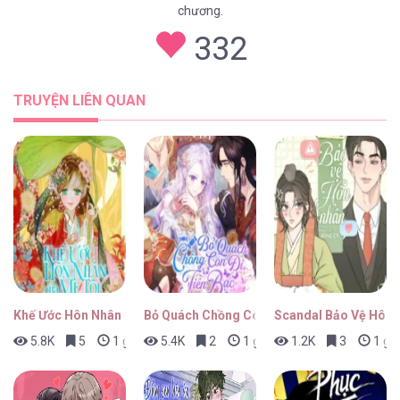
chương.
332
TRUYỆN LIÊN QUAN
Khế Ước Hôn Nhân Của Mẹ Tôi
Bỏ Quách Chồng Con Đi, Tiền Bạc Mới Là Tấ
Scandal Bảo Vệ Hôn 
5.8K
5
1 giờ trước
5.4K
2
1 giờ trước
1.2K
3
1 giờ