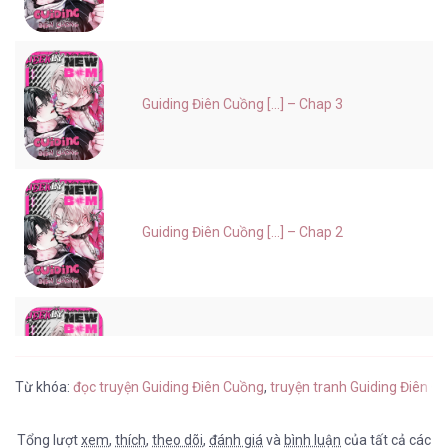
Guiding Điên Cuồng [...] – Chap 3
Guiding Điên Cuồng [...] – Chap 2
Guiding Điên Cuồng [...] – Chap 1
Từ khóa:
đọc truyện Guiding Điên Cuồng
,
truyện tranh Guiding Điên C
Tổng lượt
xem
,
thích
,
theo dõi
,
đánh giá
và
bình luận
của tất cả các