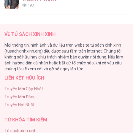
193
Tổng hợp boylove 18+
187
VỀ TỦ SÁCH XINH XINH
Kiếp Này Ta Sẽ Trở Thành Gia Chủ
Mọi thông tin, hình ảnh và dữ liệu trên website tủ sách xinh xinh
184
(tusachxinhxinh.org) đều được sưu tầm trên Internet. Chúng tôi
không sở hữu hay chịu trách nhiệm bản quyền nội dung. Nếu làm
Cuộc Sống Sung Sướng Trong Tù
ảnh hưởng đến cá nhân hoặc bất cứ tổ chức nào, khi có yêu cầu,
140
chúng tôi sẽ xem xét và gỡ bỏ ngay lập tức.
LIÊN KẾT HỮU ÍCH
Đứa Nhỏ Không Phải Là Con Anh
132
Truyện Mới Cập Nhật
Truyện Mới Đăng
Mùa Xuân Hoa Nở
Truyện Hot Nhất
104
TỪ KHÓA TÌM KIẾM
Tủ sách xinh xinh