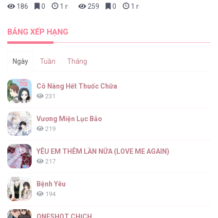
186
0
1 ngày trước
259
0
1 ngày trước
BẢNG XẾP HẠNG
Ngày
Tuần
Tháng
Cô Nàng Hết Thuốc Chữa
231
Vương Miện Lục Bảo
219
YÊU EM THÊM LẦN NỮA (LOVE ME AGAIN)
217
Bệnh Yêu
194
ONESHOT CHỊCH