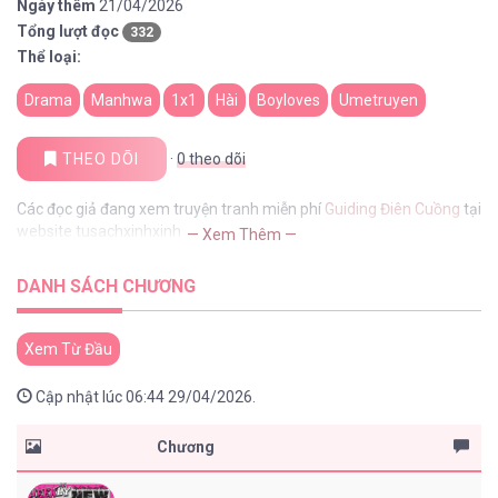
Ngày thêm
21/04/2026
Tổng lượt đọc
332
Thể loại:
Drama
Manhwa
1x1
Hài
Boyloves
Umetruyen
THEO DÕI
·
0
theo dõi
Các đọc giả đang xem truyện tranh miễn phí
Guiding Điên Cuồng
tại
website tusachxinhxinh
— Xem Thêm —
DANH SÁCH CHƯƠNG
Xem Từ Đầu
Cập nhật lúc 06:44 29/04/2026.
Chương