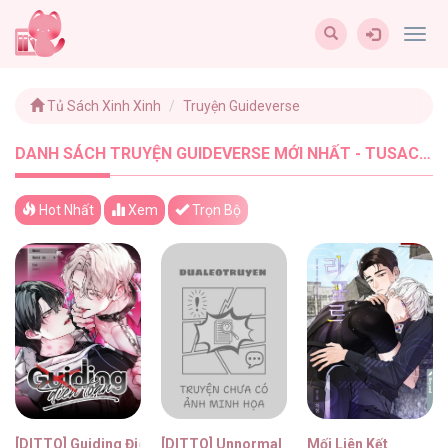
Togg
navig
Tủ Sách Xinh Xinh
Truyện Guideverse
DANH SÁCH TRUYỆN GUIDEVERSE MỚI NHẤT - TUSACHXINHXINH (4)
Hot Nhất
Xem
Trọn Bộ
[DITTO] Guiding Điên Loạn
[DITTO] Unnormal
Mối Liên Kết