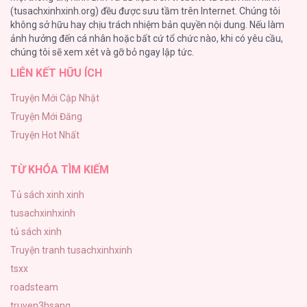
(tusachxinhxinh.org) đều được sưu tầm trên Internet. Chúng tôi
không sở hữu hay chịu trách nhiệm bản quyền nội dung. Nếu làm
Tuyển Tập Manhwa Ngắn Bạo Dăm
ảnh hưởng đến cá nhân hoặc bất cứ tổ chức nào, khi có yêu cầu,
44
chúng tôi sẽ xem xét và gỡ bỏ ngay lập tức.
LIÊN KẾT HỮU ÍCH
CẨN THẬN TRĂNG TRÒN THÁNG 3 ĐẤY
43
Truyện Mới Cập Nhật
Truyện Mới Đăng
Con Tim Rung Động
Truyện Hot Nhất
41
TỪ KHÓA TÌM KIẾM
Tủ sách xinh xinh
tusachxinhxinh
tủ sách xinh
Truyện tranh tusachxinhxinh
tsxx
roadsteam
truyen3hsang