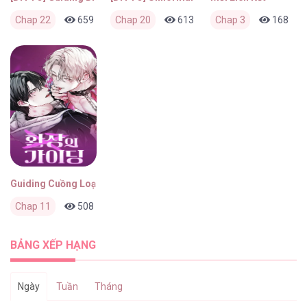
Chap 22
659
0
Chap 20
1 tuần trước
613
0
Chap 3
1 tuần trước
168
Guiding Cuồng Loạn
Chap 11
508
0
3 tháng trước
BẢNG XẾP HẠNG
Ngày
Tuần
Tháng