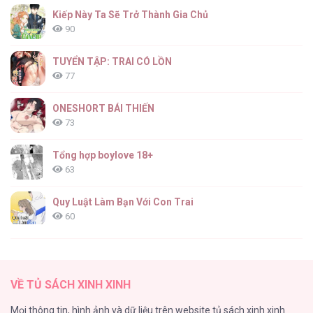
Kiếp Này Ta Sẽ Trở Thành Gia Chủ
90
TUYỂN TẬP: TRAI CÓ LỒN
77
ONESHORT BÁI THIẾN
73
Tổng hợp boylove 18+
63
Quy Luật Làm Bạn Với Con Trai
60
Fan cuồng Boylove bị triệu hồi tới một thế giới lạ
57
VỀ TỦ SÁCH XINH XINH
Lớ Ngớ Vớ Phải Tình Yêu
Mọi thông tin, hình ảnh và dữ liệu trên website tủ sách xinh xinh
50