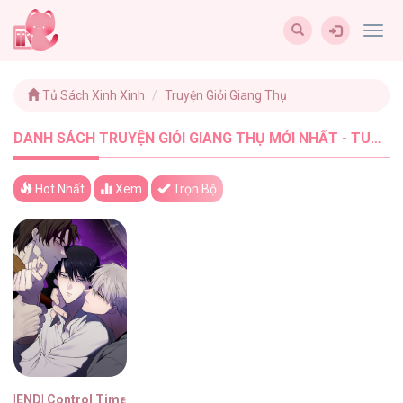
Togg
navig
Tủ Sách Xinh Xinh
Truyện Giỏi Giang Thụ
DANH SÁCH TRUYỆN GIỎI GIANG THỤ MỚI NHẤT - TUSACHXINHXINH (1)
Hot Nhất
Xem
Trọn Bộ
|END| Control Time