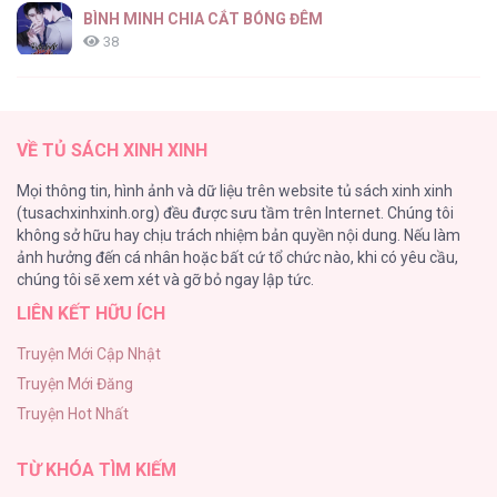
BÌNH MINH CHIA CẮT BÓNG ĐÊM
38
Thung Lũng Hẹp
27
VỀ TỦ SÁCH XINH XINH
Nuôi Vị Hôn Phu Bằng Tiền Bạc
Mọi thông tin, hình ảnh và dữ liệu trên website tủ sách xinh xinh
26
(tusachxinhxinh.org) đều được sưu tầm trên Internet. Chúng tôi
không sở hữu hay chịu trách nhiệm bản quyền nội dung. Nếu làm
Rổn Nước Lì
ảnh hưởng đến cá nhân hoặc bất cứ tổ chức nào, khi có yêu cầu,
26
chúng tôi sẽ xem xét và gỡ bỏ ngay lập tức.
LIÊN KẾT HỮU ÍCH
Tuyển Tập Manhwa Côn Trùng
26
Truyện Mới Cập Nhật
Truyện Mới Đăng
Phạm Luật
Truyện Hot Nhất
25
TỪ KHÓA TÌM KIẾM