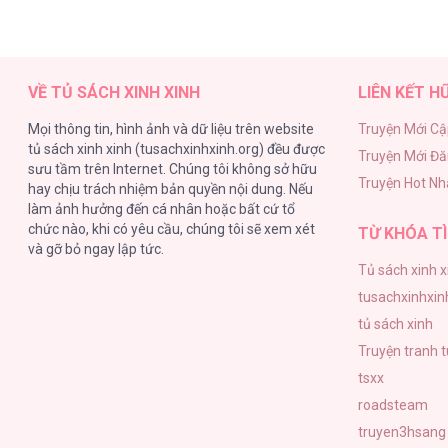
VỀ TỦ SÁCH XINH XINH
LIÊN KẾT H
Mọi thông tin, hình ảnh và dữ liệu trên website
Truyện Mới Cậ
tủ sách xinh xinh (tusachxinhxinh.org) đều được
Truyện Mới Đ
sưu tầm trên Internet. Chúng tôi không sở hữu
Truyện Hot Nh
hay chịu trách nhiệm bản quyền nội dung. Nếu
làm ảnh hưởng đến cá nhân hoặc bất cứ tổ
chức nào, khi có yêu cầu, chúng tôi sẽ xem xét
TỪ KHÓA TÌ
và gỡ bỏ ngay lập tức.
Tủ sách xinh x
tusachxinhxin
tủ sách xinh
Truyện tranh 
tsxx
roadsteam
truyen3hsang