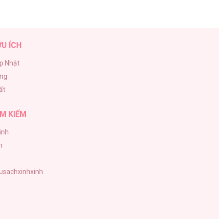
ỮU ÍCH
p Nhật
ăng
ất
M KIẾM
inh
h
tusachxinhxinh