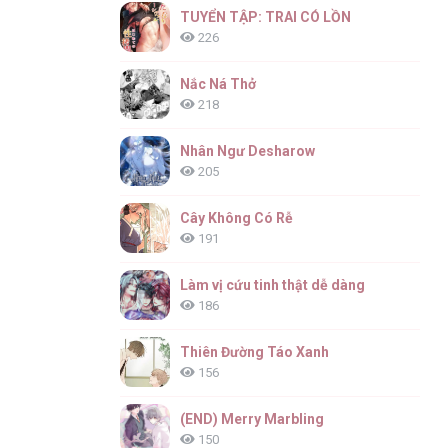
TUYỂN TẬP: TRAI CÓ LỒN
226
Nắc Ná Thở
218
Nhân Ngư Desharow
205
Cây Không Có Rễ
191
Làm vị cứu tinh thật dễ dàng
186
Thiên Đường Táo Xanh
156
(END) Merry Marbling
150