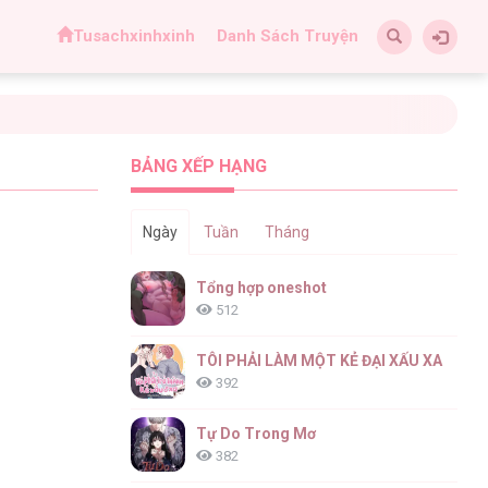
Tusachxinhxinh
Danh Sách Truyện
BẢNG XẾP HẠNG
Ngày
Tuần
Tháng
Tổng hợp oneshot
512
TÔI PHẢI LÀM MỘT KẺ ĐẠI XẤU XA
392
Tự Do Trong Mơ
382