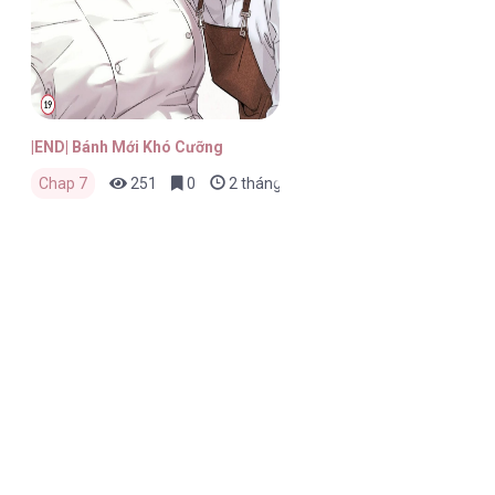
|END| Bánh Mới Khó Cưỡng
Chap 7
251
0
2 tháng trước