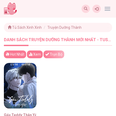
Togg
navig
Tủ Sách Xinh Xinh
Truyện Dưỡng Thành
DANH SÁCH TRUYỆN DƯỠNG THÀNH MỚI NHẤT - TUSACHXINHXINH (1)
Hot Nhất
Xem
Trọn Bộ
Gấu Teddy Thân Yêu