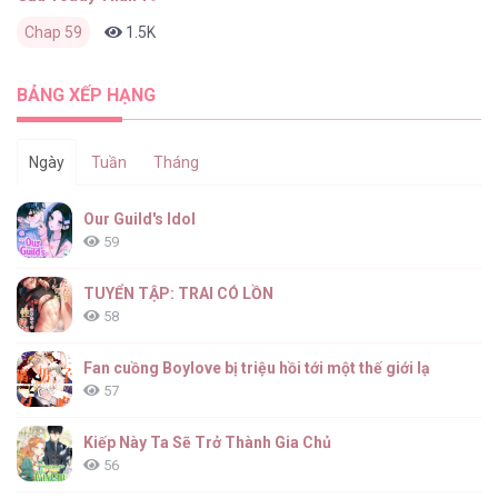
Chap 59
1.5K
0
2 tháng trước
BẢNG XẾP HẠNG
Ngày
Tuần
Tháng
Our Guild's Idol
59
TUYỂN TẬP: TRAI CÓ LỒN
58
Fan cuồng Boylove bị triệu hồi tới một thế giới lạ
57
Kiếp Này Ta Sẽ Trở Thành Gia Chủ
56