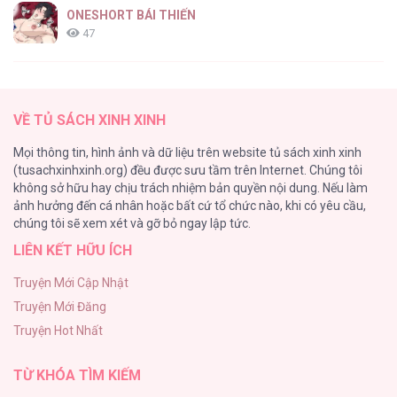
ONESHORT BÁI THIẾN
47
Tổng hợp boylove 18+
37
VỀ TỦ SÁCH XINH XINH
[Oneshot series] Tình ta
Mọi thông tin, hình ảnh và dữ liệu trên website tủ sách xinh xinh
36
(tusachxinhxinh.org) đều được sưu tầm trên Internet. Chúng tôi
không sở hữu hay chịu trách nhiệm bản quyền nội dung. Nếu làm
Tuyển Tập Manhwa Ngắn Bạo Dăm
ảnh hưởng đến cá nhân hoặc bất cứ tổ chức nào, khi có yêu cầu,
34
chúng tôi sẽ xem xét và gỡ bỏ ngay lập tức.
LIÊN KẾT HỮU ÍCH
Khế Ước Hôn Nhân Của Mẹ Tôi
34
Truyện Mới Cập Nhật
Truyện Mới Đăng
Bạn Của Em Trai
Truyện Hot Nhất
33
TỪ KHÓA TÌM KIẾM